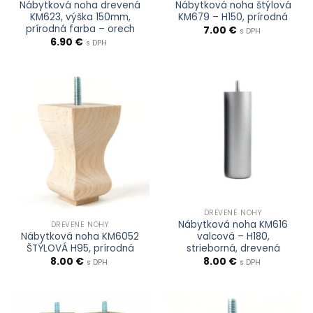
Nábytková noha drevená
Nábytková noha štýlová
KM623, výška 150mm,
KM679 – H150, prírodná
prírodná farba – orech
7.00
€
s DPH
6.90
€
s DPH
DREVENÉ NOHY
Nábytková noha KM616
DREVENÉ NOHY
Nábytková noha KM6052
valcová – H180,
ŠTÝLOVÁ H95, prírodná
strieborná, drevená
8.00
€
8.00
€
s DPH
s DPH