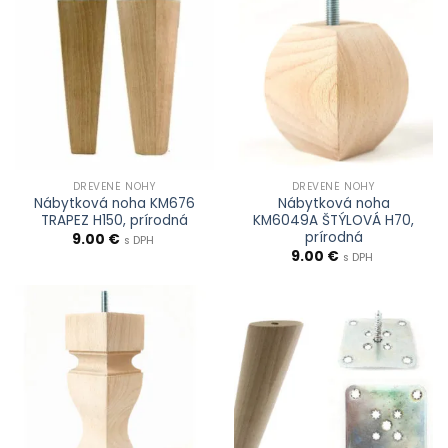
DREVENÉ NOHY
DREVENÉ NOHY
Nábytková noha KM676
Nábytková noha
TRAPEZ H150, prírodná
KM6049A ŠTÝLOVÁ H70,
prírodná
9.00
€
s DPH
9.00
€
s DPH