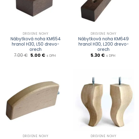
DREVENÉ NOHY
DREVENÉ NOHY
Nábytková noha KM654
Nábytková noha KM649
hranol H30, L50 drevo-
hranol H30, L200 drevo-
orech
orech
Pôvodná
Aktuálna
7.00
€
5.00
€
5.30
€
s DPH
s DPH
cena
cena
bola:
je:
7.00 €.
5.00 €.
DREVENÉ NOHY
DREVENÉ NOHY