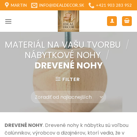
Skip
MARTIN
INFO@IDEALDECOR.SK
+421 903 283 952
to
content
MATERIÁL NA VAŠU TVORBU
/
NÁBYTKOVÉ NOHY
/
DREVENÉ NOHY
FILTER
DREVENÉ NOHY
. Drevené nohy k nábytku sú voľbou
čalúnnikov, výrobcov a dizajnérov, ktorí vedia, že v