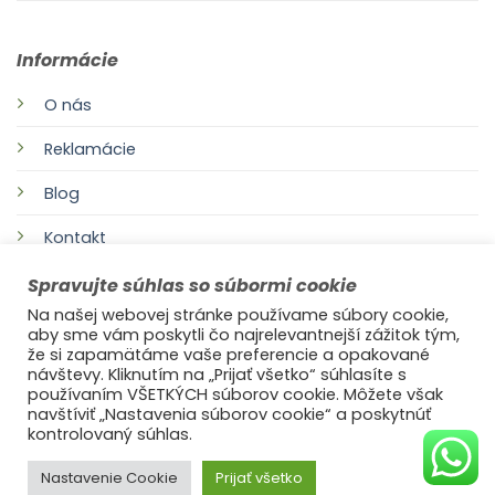
Informácie
O nás
Reklamácie
Blog
Kontakt
Spravujte súhlas so súbormi cookie
Na našej webovej stránke používame súbory cookie,
aby sme vám poskytli čo najrelevantnejší zážitok tým,
že si zapamätáme vaše preferencie a opakované
návštevy. Kliknutím na „Prijať všetko“ súhlasíte s
používaním VŠETKÝCH súborov cookie. Môžete však
navštíviť „Nastavenia súborov cookie“ a poskytnúť
©2021
Ufonaut - Webcreation
kontrolovaný súhlas.
OCHRANA OSOBNÝCH ÚDAJOV
Nastavenie Cookie
Prijať všetko