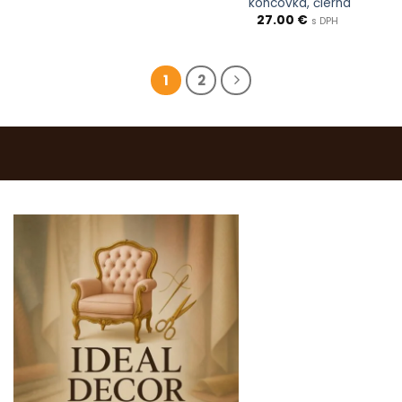
koncovka, čierna
26.00 €.
24.00 €.
27.00
€
s DPH
1
2