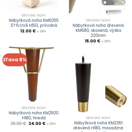
DREVENÉ NOHY
Nábytková noha KM6055
DREVENÉ NOHY
ŠTÝLOVÁ H150, prírodná
Nábytková noha drevená
KM680, skosená, výška
12.00
€
s DPH
220mm
15.00
€
s DPH
Zľava 8%
DREVENÉ NOHY
Nábytková noha KM2500
H180, hnedá
DREVENÉ NOHY
Nábytková noha KM2361
Pôvodná
Aktuálna
26.00
€
24.00
€
s DPH
cena
cena
drevená H180, mosadzná
bola:
je: