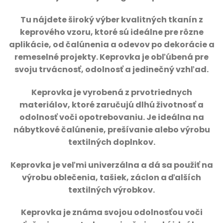
T
u nájdete široký výber kvalitných tkanín z
keprového vzoru, ktoré sú ideálne pre rôzne
aplikácie, od čalúnenia a odevov po dekorácie a
remeselné projekty.
Keprovka je obľúbená pre
svoju trvácnosť, odolnosť a jedinečný vzhľad.
Keprovka je vyrobená z prvotriednych
materiálov, ktoré zaručujú dlhú životnosť a
odolnosť voči opotrebovaniu. Je ideálna na
nábytkové čalúnenie, prešívanie alebo výrobu
textilných doplnkov.
Keprovka je veľmi univerzálna a dá sa použiť na
výrobu oblečenia, tašiek, záclon a ďalších
textilných výrobkov.
Keprovka je známa svojou odolnosťou voči