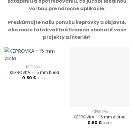
zaťaženiu a opotrebovaniu, čo ju robí ideálnou
voľbou pre náročné aplikácie.
Preskúmajte našu ponuku keprovky a objavte,
ako môže táto kvalitná tkanina obohatiť vaše
projekty a interiér!
KEPROVKA
KEPROVKA – 15 mm biela
0.80
€
s DPH
KEPROVKA
KEPROVKA – 15 mm čierna
0.90
€
s DPH