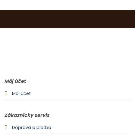
0903 283 952
info@idealdecor.sk
Môj účet
Môj účet
Zákaznícky servis
Doprava a platba