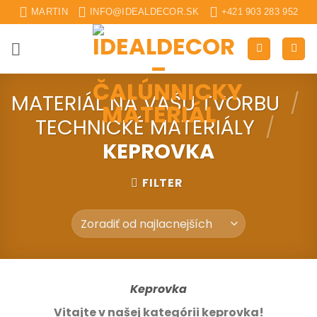
Skip
MARTIN
INFO@IDEALDECOR.SK
+421 903 283 952
to
content
MATERIÁL NA VAŠU TVORBU
/
TECHNICKÉ MATERIÁLY
/
KEPROVKA
FILTER
Keprovka
Vitajte v našej kategórii keprovka!