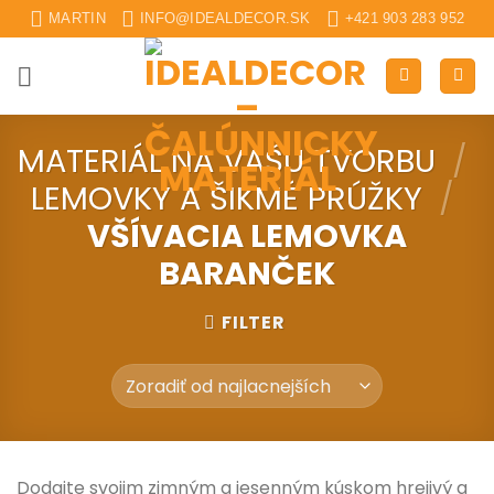
Skip
MARTIN
INFO@IDEALDECOR.SK
+421 903 283 952
to
content
MATERIÁL NA VAŠU TVORBU
/
LEMOVKY A ŠIKMÉ PRÚŽKY
/
VŠÍVACIA LEMOVKA
BARANČEK
FILTER
Dodajte svojim zimným a jesenným kúskom hrejivý a