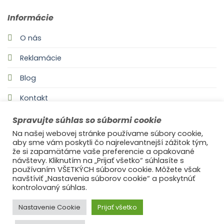
Informácie
O nás
Reklamácie
Blog
Kontakt
Spravujte súhlas so súbormi cookie
Na našej webovej stránke používame súbory cookie,
aby sme vám poskytli čo najrelevantnejší zážitok tým,
že si zapamätáme vaše preferencie a opakované
návštevy. Kliknutím na „Prijať všetko“ súhlasíte s
používaním VŠETKÝCH súborov cookie. Môžete však
navštíviť „Nastavenia súborov cookie“ a poskytnúť
©2021
Ufonaut - Webcreation
kontrolovaný súhlas.
OCHRANA OSOBNÝCH ÚDAJOV
Nastavenie Cookie
Prijať všetko