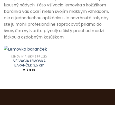
luxusný nádych. Táto všívacia lemovka s kožúškom
baránka vás očarí nielen svojím mäkkým vzhľadom,
ale aj jednoduchou aplikáciou. Je navrhnutá tak, aby
ste ju mohli profesionálne zapracovať priamo do
švov, čím vytvoríte plynulý a čistý prechod medzi
látkou a ozdobným kožúškom.
LEMOVKY A ŠIKMÉ PRÚŽKY
VŠÍVACIA LEMOVKA
BARANČEK 3,5 cm
2.70
€