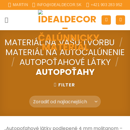
Skip
MARTIN
INFO@IDEALDECOR.SK
+421 903 283 952
to
content
MATERIÁL NA VAŠU TVORBU
/
MATERIÁL NA AUTOČALÚNENIE
/
AUTOPOŤAHOVÉ LÁTKY
/
AUTOPOŤAHY
FILTER
„Autopoťahové látky podlepené 4 mm molitanom –