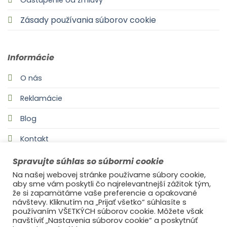
Odstúpenie od zmluvy
Zásady používania súborov cookie
Informácie
O nás
Reklamácie
Blog
Kontakt
Spravujte súhlas so súbormi cookie
Na našej webovej stránke používame súbory cookie,
aby sme vám poskytli čo najrelevantnejší zážitok tým,
že si zapamätáme vaše preferencie a opakované
návštevy. Kliknutím na „Prijať všetko“ súhlasíte s
používaním VŠETKÝCH súborov cookie. Môžete však
navštíviť „Nastavenia súborov cookie“ a poskytnúť
©2021
Ufonaut - Webcreation