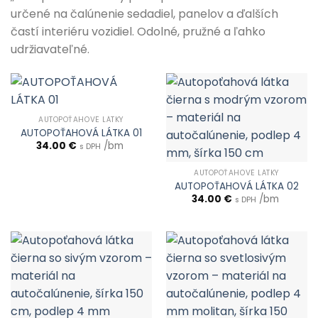
určené na čalúnenie sedadiel, panelov a ďalších
častí interiéru vozidiel. Odolné, pružné a ľahko
udržiavateľné.
AUTOPOŤAHOVÉ LÁTKY
AUTOPOŤAHOVÁ LÁTKA 01
34.00
€
/bm
s DPH
AUTOPOŤAHOVÉ LÁTKY
AUTOPOŤAHOVÁ LÁTKA 02
34.00
€
/bm
s DPH