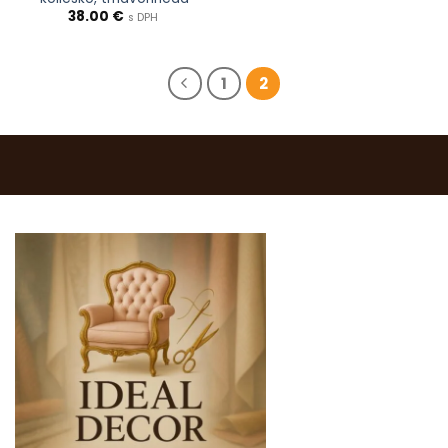
38.00
€
s DPH
1
2