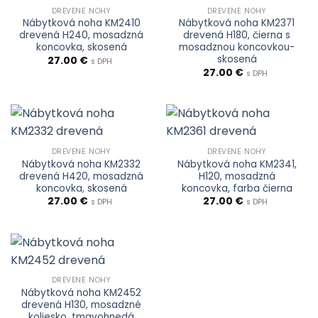
DREVENÉ NOHY
DREVENÉ NOHY
Nábytková noha KM2410
Nábytková noha KM2371
drevená H240, mosadzná
drevená H180, čierna s
koncovka, skosená
mosadznou koncovkou-
skosená
27.00
€
s DPH
27.00
€
s DPH
DREVENÉ NOHY
DREVENÉ NOHY
Nábytková noha KM2332
Nábytková noha KM2341,
drevená H420, mosadzná
H120, mosadzná
koncovka, skosená
koncovka, farba čierna
27.00
€
27.00
€
s DPH
s DPH
DREVENÉ NOHY
Nábytková noha KM2452
drevená H130, mosadzné
koliesko, tmavohnedá