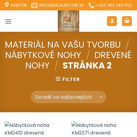
Skip
MARTIN
INFO@IDEALDECOR.SK
+421 903 283 952
to
content
MATERIÁL NA VAŠU TVORBU
/
NÁBYTKOVÉ NOHY
/
DREVENÉ
NOHY
/
STRÁNKA 2
FILTER