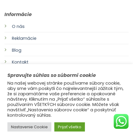
Informácie
O nás
Reklamácie
Blog
Kontakt
Spravujte súhlas so súbormi cookie
Na našej webovej stránke používame súbory cookie,
aby sme vám poskytli čo najrelevantnejší zážitok tým,
že si zapamätáme vaše preferencie a opakované
návštevy. Kliknutím na „Prijať všetko“ súhlasíte s
používaním VŠETKÝCH súborov cookie. Môžete však
navštíviť „Nastavenia súborov cookie“ a poskytnúť
©2021
Ufonaut - Webcreation
kontrolovaný súhlas.
OCHRANA OSOBNÝCH ÚDAJOV
Nastavenie Cookie
Prijať všetko