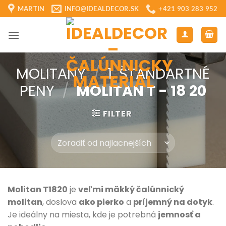
Skip
MARTIN
INFO@IDEALDECOR.SK
+421 903 283 952
to
content
MOLITANY
/
1. ŠTANDARTNÉ
PENY
/
MOLITAN T - 18 20
FILTER
Molitan T1820
je
veľmi mäkký čalúnnický
molitan
, doslova
ako pierko
a
príjemný na dotyk
.
Je ideálny na miesta, kde je potrebná
jemnosť a