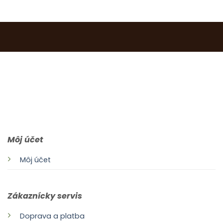
0903 283 952
info@idealdecor.sk
Môj účet
Môj účet
Zákaznícky servis
Doprava a platba