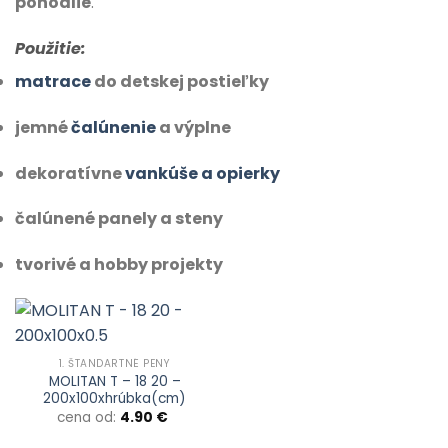
pohodlie
.
Použitie:
matrace
do detskej postieľky
jemné
čalúnenie
a výplne
dekoratívne
vankúše a opierky
čalúnené panely a steny
tvorivé a hobby projekty
1. ŠTANDARTNÉ PENY
MOLITAN T – 18 20 –
200x100xhrúbka(cm)
cena od:
4.90
€