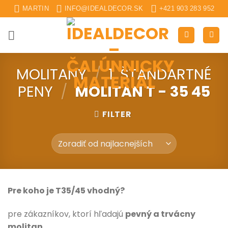
Skip
MARTIN
INFO@IDEALDECOR.SK
+421 903 283 952
to
content
MOLITANY
/
1. ŠTANDARTNÉ
PENY
/
MOLITAN T - 35 45
FILTER
Pre koho je T35/45 vhodný?
pre zákazníkov, ktorí hľadajú
pevný a trvácny
molitan