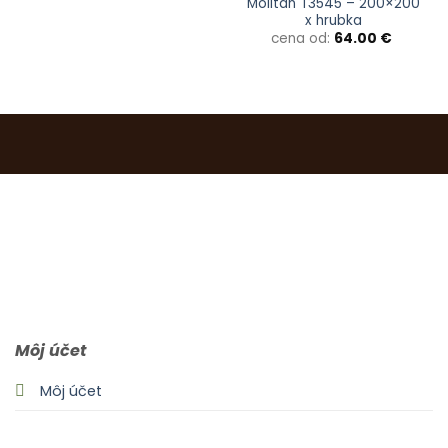
Molitan T3545 – 200×200
x hrubka
cena od:
64.00
€
0903 283 952
info@idealdecor.sk
Môj účet
Môj účet