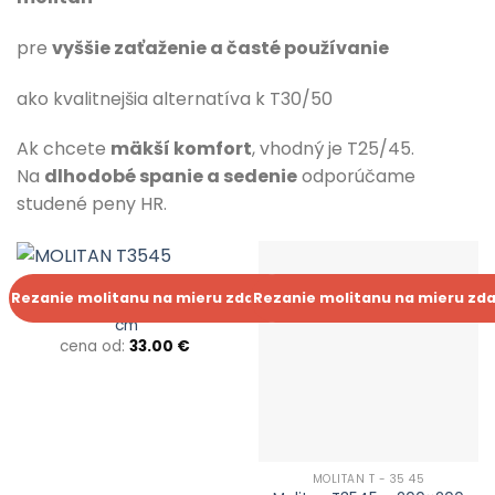
pre
vyššie zaťaženie a časté používanie
ako kvalitnejšia alternatíva k T30/50
Ak chcete
mäkší komfort
, vhodný je T25/45.
Na
dlhodobé spanie a sedenie
odporúčame
studené peny HR.
1. ŠTANDARTNÉ PENY
Rezanie molitanu na mieru zdarma!
Rezanie molitanu na mieru zd
Molitan T3545 – 200×100
cm
cena od:
33.00
€
MOLITAN T - 35 45