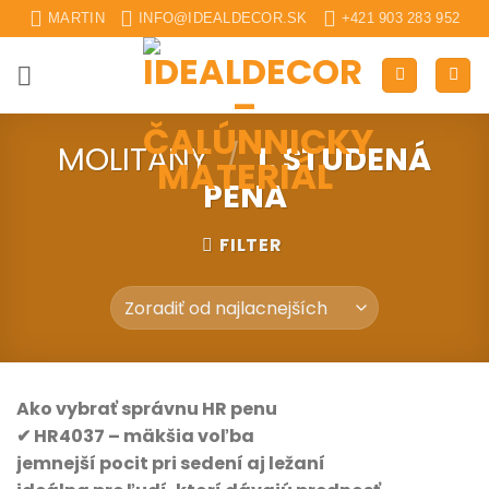
Skip
MARTIN
INFO@IDEALDECOR.SK
+421 903 283 952
to
content
MOLITANY
/
1. STUDENÁ
PENA
FILTER
Ako vybrať správnu HR penu
✔ HR4037 – mäkšia voľba
jemnejší pocit pri sedení aj ležaní