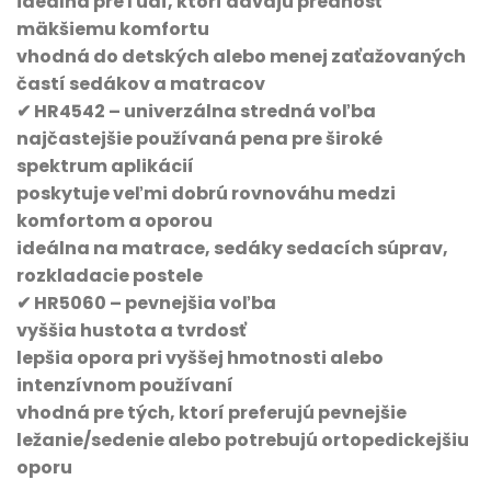
ideálna pre ľudí, ktorí dávajú prednosť
mäkšiemu komfortu
vhodná do detských alebo menej zaťažovaných
častí sedákov a matracov
✔ HR4542 – univerzálna stredná voľba
najčastejšie používaná pena pre široké
spektrum aplikácií
poskytuje veľmi dobrú rovnováhu medzi
komfortom a oporou
ideálna na matrace, sedáky sedacích súprav,
rozkladacie postele
✔ HR5060 – pevnejšia voľba
vyššia hustota a tvrdosť
lepšia opora pri vyššej hmotnosti alebo
intenzívnom používaní
vhodná pre tých, ktorí preferujú pevnejšie
ležanie/sedenie alebo potrebujú ortopedickejšiu
oporu