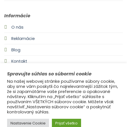
Informácie
O nás
Reklamácie
Blog
Kontakt
Spravujte súhlas so súbormi cookie
Na našej webovej stránke používame súbory cookie,
aby sme vám poskytli čo najrelevantnejší zážitok tým,
že si zapamätáme vaše preferencie a opakované
návštevy. Kliknutím na „Prijať všetko“ súhlasíte s
používaním VŠETKÝCH súborov cookie. Môžete však
navštíviť „Nastavenia súborov cookie“ a poskytnúť
©2021
Ufonaut - Webcreation
kontrolovaný súhlas.
OCHRANA OSOBNÝCH ÚDAJOV
Nastavenie Cookie
Prijať všetko