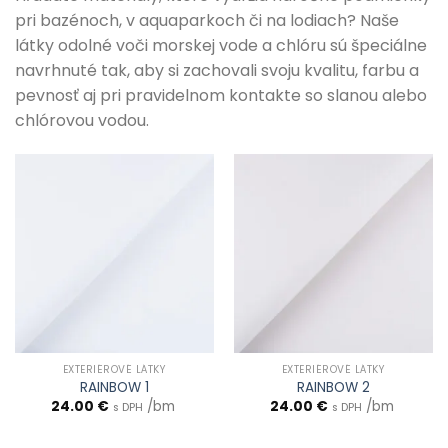
pri bazénoch, v aquaparkoch či na lodiach? Naše
látky odolné voči morskej vode a chlóru sú špeciálne
navrhnuté tak, aby si zachovali svoju kvalitu, farbu a
pevnosť aj pri pravidelnom kontakte so slanou alebo
chlórovou vodou.
EXTERIÉROVÉ LÁTKY
EXTERIÉROVÉ LÁTKY
RAINBOW 1
RAINBOW 2
24.00
€
/bm
24.00
€
/bm
s DPH
s DPH