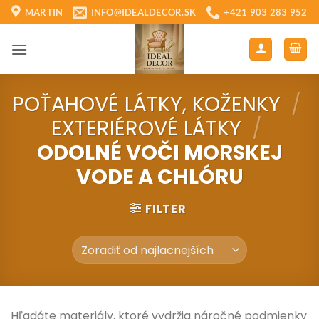
Skip
MARTIN
INFO@IDEALDECOR.SK
+421 903 283 952
to
content
POŤAHOVÉ LÁTKY, KOŽENKY
/
EXTERIÉROVÉ LÁTKY
/
ODOLNÉ VOČI MORSKEJ
VODE A CHLÓRU
FILTER
Hľadáte materiály, ktoré vydržia náročné podmienky