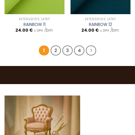
EXTERIÉROVÉ LÁTKY
EXTERIÉROVÉ LÁTKY
RAINBOW 11
RAINBOW 12
24.00
€
/bm
24.00
€
/bm
s DPH
s DPH
1
2
3
4