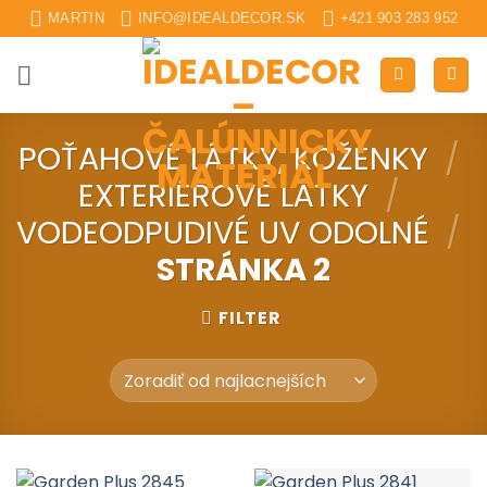
Skip
MARTIN
INFO@IDEALDECOR.SK
+421 903 283 952
to
content
POŤAHOVÉ LÁTKY, KOŽENKY
/
EXTERIÉROVÉ LÁTKY
/
VODEODPUDIVÉ UV ODOLNÉ
/
STRÁNKA 2
FILTER