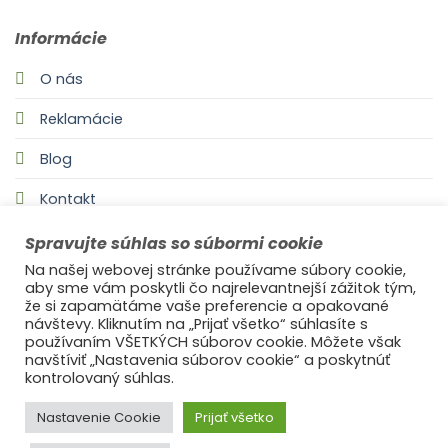
Informácie
O nás
Reklamácie
Blog
Kontakt
Spravujte súhlas so súbormi cookie
Na našej webovej stránke používame súbory cookie,
aby sme vám poskytli čo najrelevantnejší zážitok tým,
že si zapamätáme vaše preferencie a opakované
návštevy. Kliknutím na „Prijať všetko“ súhlasíte s
používaním VŠETKÝCH súborov cookie. Môžete však
navštíviť „Nastavenia súborov cookie“ a poskytnúť
©2021
Ufonaut - Webcreation
kontrolovaný súhlas.
OCHRANA OSOBNÝCH ÚDAJOV
Nastavenie Cookie
Prijať všetko