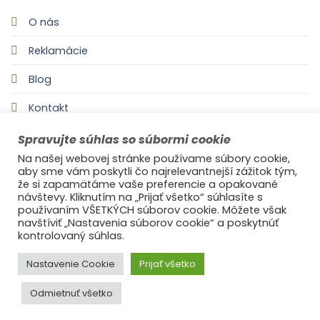
O nás
Reklamácie
Blog
Kontakt
Spravujte súhlas so súbormi cookie
Na našej webovej stránke používame súbory cookie,
aby sme vám poskytli čo najrelevantnejší zážitok tým,
že si zapamätáme vaše preferencie a opakované
návštevy. Kliknutím na „Prijať všetko“ súhlasíte s
používaním VŠETKÝCH súborov cookie. Môžete však
navštíviť „Nastavenia súborov cookie“ a poskytnúť
©2021
Ufonaut - Webcreation
kontrolovaný súhlas.
OCHRANA OSOBNÝCH ÚDAJOV
Nastavenie Cookie
Prijať všetko
Odmietnuť všetko
© 2025
s láskou Ideal Decor