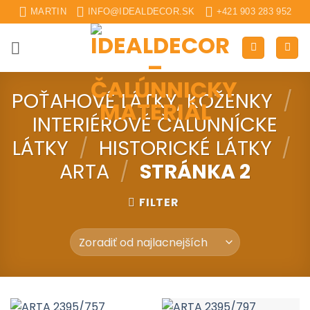
Skip
MARTIN
INFO@IDEALDECOR.SK
+421 903 283 952
to
content
POŤAHOVÉ LÁTKY, KOŽENKY
/
INTERIÉROVÉ ČALUNNÍCKE
LÁTKY
/
HISTORICKÉ LÁTKY
/
ARTA
/
STRÁNKA 2
FILTER