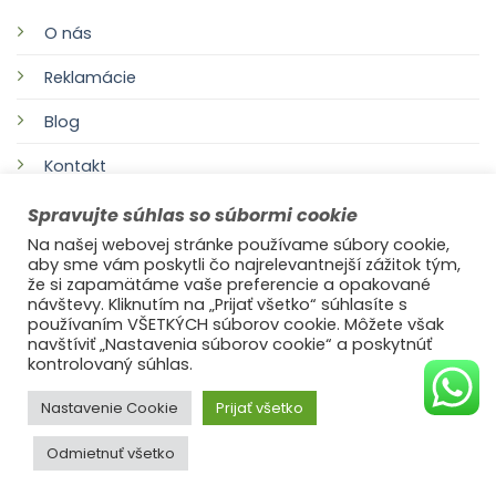
O nás
Reklamácie
Blog
Kontakt
Spravujte súhlas so súbormi cookie
Na našej webovej stránke používame súbory cookie,
aby sme vám poskytli čo najrelevantnejší zážitok tým,
že si zapamätáme vaše preferencie a opakované
návštevy. Kliknutím na „Prijať všetko“ súhlasíte s
používaním VŠETKÝCH súborov cookie. Môžete však
navštíviť „Nastavenia súborov cookie“ a poskytnúť
©2021
Ufonaut - Webcreation
kontrolovaný súhlas.
OCHRANA OSOBNÝCH ÚDAJOV
Nastavenie Cookie
Prijať všetko
Odmietnuť všetko
© 2025
s láskou Ideal Decor