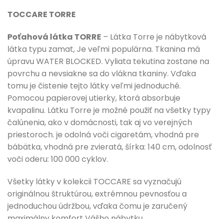
TOCCARE TORRE
Poťahová látka
TORRE
– Látka Torre je nábytková
látka typu zamat, Je veľmi populárna. Tkanina má
úpravu WATER BLOCKED. Vyliata tekutina zostane na
povrchu a nevsiakne sa do vlákna tkaniny. Vďaka
tomu je čistenie tejto látky veľmi jednoduché.
Pomocou papierovej utierky, ktorá absorbuje
kvapalinu. Látku Torre je možné použiť na všetky typy
čalúnenia, ako v domácnosti, tak aj vo verejných
priestoroch. je odolná voči cigaretám, vhodná pre
bábätka, vhodná pre zvieratá, šírka: 140 cm, odolnosť
voči oderu: 100 000 cyklov.
Všetky látky v kolekcii TOCCARE sa vyznačujú
originálnou štruktúrou, extrémnou pevnosťou a
jednoduchou údržbou, vďaka čomu je zaručený
maximálny komfort Vášho nábytku.