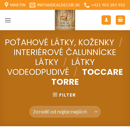
Skip
MARTIN
INFO@IDEALDECOR.SK
+421 903 283 952
to
content
POŤAHOVÉ LÁTKY, KOŽENKY
/
INTERIÉROVÉ ČALUNNÍCKE
LÁTKY
/
LÁTKY
VODEODPUDIVÉ
/
TOCCARE
TORRE
FILTER