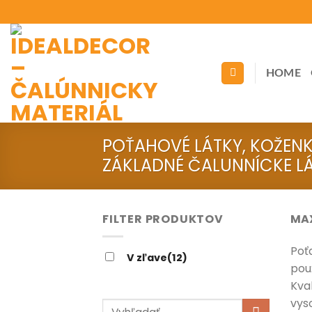
Skip
to
content
HOME
POŤAHOVÉ LÁTKY, KOŽEN
ZÁKLADNÉ ČALUNNÍCKE LÁ
FILTER PRODUKTOV
MA
Poť
V zľave
(12)
pou
Kva
vys
Hľadať: