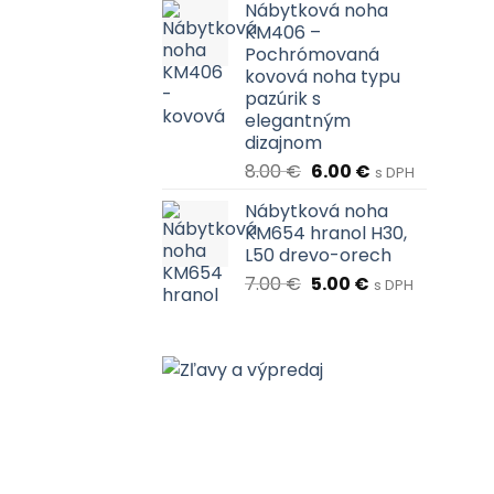
Nábytková noha
26.00 €.
24.00 €.
KM406 –
Pochrómovaná
kovová noha typu
pazúrik s
elegantným
dizajnom
Pôvodná
Aktuálna
8.00
€
6.00
€
s DPH
cena
cena
Nábytková noha
bola:
je:
KM654 hranol H30,
8.00 €.
6.00 €.
L50 drevo-orech
Pôvodná
Aktuálna
7.00
€
5.00
€
s DPH
cena
cena
bola:
je:
7.00 €.
5.00 €.