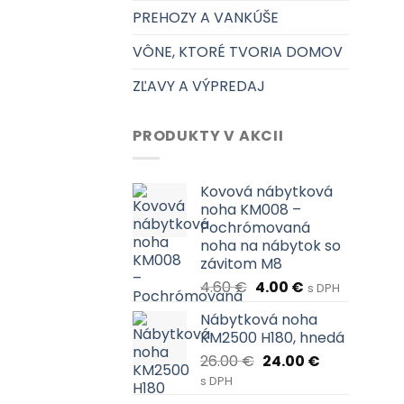
PREHOZY A VANKÚŠE
VÔNE, KTORÉ TVORIA DOMOV
ZĽAVY A VÝPREDAJ
PRODUKTY V AKCII
Kovová nábytková
noha KM008 –
Pochrómovaná
noha na nábytok so
závitom M8
Pôvodná
Aktuálna
4.60
€
4.00
€
s DPH
cena
cena
Nábytková noha
bola:
je:
KM2500 H180, hnedá
4.60 €.
4.00 €.
Pôvodná
Aktuálna
26.00
€
24.00
€
cena
cena
s DPH
bola:
je: