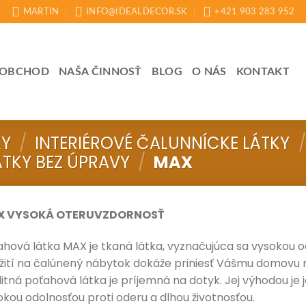
MARTIN
INFO@IDEALDECOR.SK
+421 903 283 952
OBCHOD
NAŠA ČINNOSŤ
BLOG
O NÁS
KONTAKT
KY
/
INTERIÉROVÉ ČALUNNÍCKE LÁTKY
/
TKY BEZ ÚPRAVY
/
MAX
X VYSOKÁ OTERUVZDORNOSŤ
ahová látka MAX je tkaná látka, vyznačujúca sa vysokou o
žití na čalúnený nábytok dokáže priniesť Vášmu domovu 
litná poťahová látka je príjemná na dotyk. Jej výhodou je
okou odolnosťou proti oderu a dlhou životnosťou.