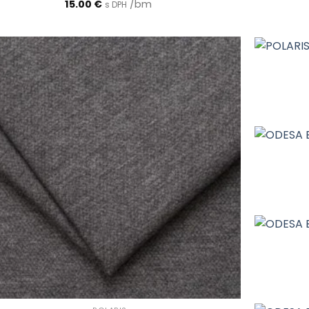
15.00
€
/bm
s DPH