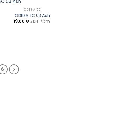
ODESA EC
ODESA EC 03 Ash
19.00
€
/bm
s DPH
6