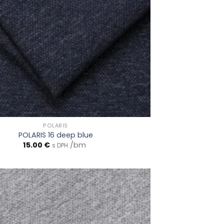
POLARIS
POLARIS 16 deep blue
15.00
€
/bm
s DPH