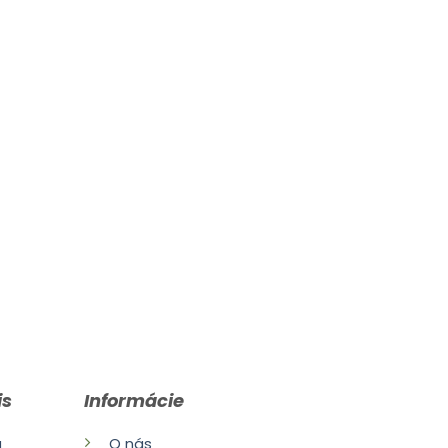
is
Informácie
a
O nás