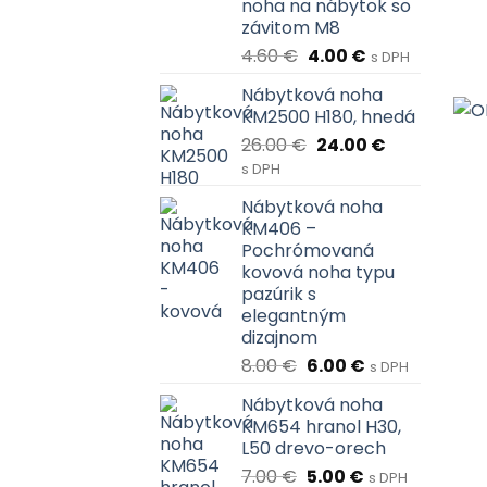
noha na nábytok so
závitom M8
Pôvodná
Aktuálna
4.60
€
4.00
€
s DPH
cena
cena
Nábytková noha
bola:
je:
KM2500 H180, hnedá
4.60 €.
4.00 €.
Pôvodná
Aktuálna
26.00
€
24.00
€
cena
cena
s DPH
bola:
je:
Nábytková noha
26.00 €.
24.00 €.
KM406 –
Pochrómovaná
kovová noha typu
pazúrik s
elegantným
dizajnom
Pôvodná
Aktuálna
8.00
€
6.00
€
s DPH
cena
cena
Nábytková noha
bola:
je:
KM654 hranol H30,
8.00 €.
6.00 €.
L50 drevo-orech
Pôvodná
Aktuálna
7.00
€
5.00
€
s DPH