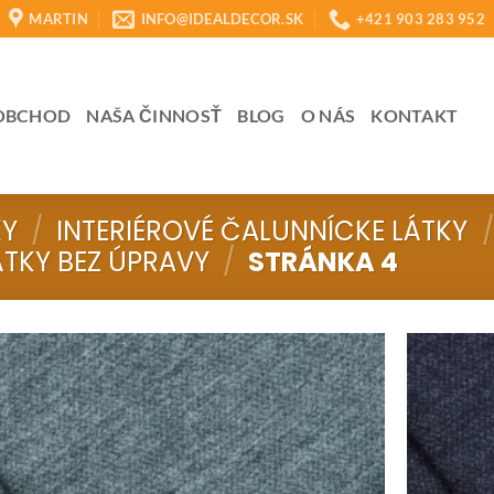
MARTIN
INFO@IDEALDECOR.SK
+421 903 283 952
OBCHOD
NAŠA ČINNOSŤ
BLOG
O NÁS
KONTAKT
KY
/
INTERIÉROVÉ ČALUNNÍCKE LÁTKY
/
TKY BEZ ÚPRAVY
/
STRÁNKA 4