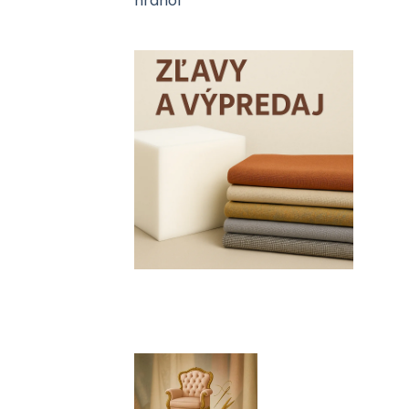
cena
cena
bola:
je:
7.00 €.
5.00 €.