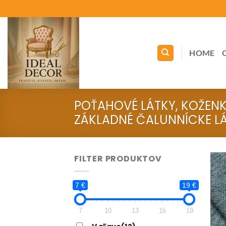
Skip
to
content
HOME
POŤAHOVÉ LÁTKY, KOŽEN
ZÁKLADNÉ ČALUNNÍCKE LÁ
FILTER PRODUKTOV
7 €
19 €
7
10
13
16
19