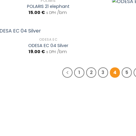
POLARIS
POLARIS 21 elephant
15.00
€
/bm
s DPH
ODESA EC
ODESA EC 04 Silver
19.00
€
/bm
s DPH
1
2
3
4
5