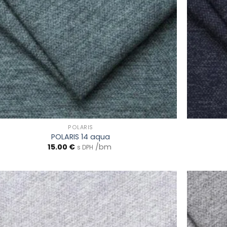
POLARIS
POLARIS 14 aqua
15.00
€
/bm
s DPH