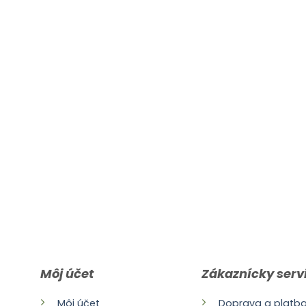
Môj účet
Zákaznícky serv
Môj účet
Doprava a platb