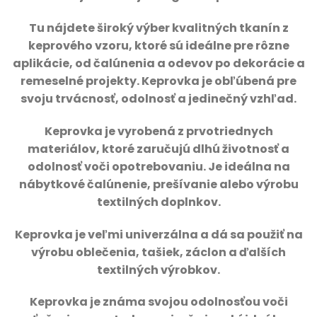
T
u nájdete široký výber kvalitných tkanín z
keprového vzoru, ktoré sú ideálne pre rôzne
aplikácie, od čalúnenia a odevov po dekorácie a
remeselné projekty.
Keprovka je obľúbená pre
svoju trvácnosť, odolnosť a jedinečný vzhľad.
Keprovka je vyrobená z prvotriednych
materiálov, ktoré zaručujú dlhú životnosť a
odolnosť voči opotrebovaniu. Je ideálna na
nábytkové čalúnenie, prešívanie alebo výrobu
textilných doplnkov.
Keprovka je veľmi univerzálna a dá sa použiť na
výrobu oblečenia, tašiek, záclon a ďalších
textilných výrobkov.
Keprovka je známa svojou odolnosťou voči