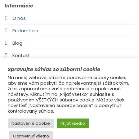
Informácie
O nás
Reklamácie
Blog
Kontakt
Spravujte súhlas so súbormi cookie
Na našej webovej stránke používame súbory cookie,
aby sme vám poskytli čo najrelevantnejší zážitok tým,
že si zapamätáme vaše preferencie a opakované
návštevy. Kliknutím na „Prijať všetko“ súhlasíte s
používaním VŠETKÝCH súborov cookie. Môžete však
navštíviť „Nastavenia súborov cookie“ a poskytnúť
©2021
Ufonaut - Webcreation
kontrolovaný súhlas.
OCHRANA OSOBNÝCH ÚDAJOV
Nastavenie Cookie
Prijať všetko
Odmietnuť všetko