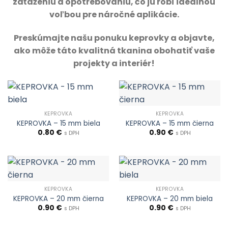
zaťaženiu a opotrebovaniu, čo ju robí ideálnou
voľbou pre náročné aplikácie.
Preskúmajte našu ponuku keprovky a objavte,
ako môže táto kvalitná tkanina obohatiť vaše
projekty a interiér!
KEPROVKA
KEPROVKA
KEPROVKA – 15 mm biela
KEPROVKA – 15 mm čierna
0.80
€
0.90
€
s DPH
s DPH
KEPROVKA
KEPROVKA
KEPROVKA – 20 mm čierna
KEPROVKA – 20 mm biela
0.90
€
0.90
€
s DPH
s DPH