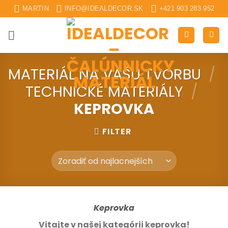
Skip
MARTIN
INFO@IDEALDECOR.SK
+421 903 283 952
to
content
MATERIÁL NA VAŠU TVORBU
/
TECHNICKÉ MATERIÁLY
/
KEPROVKA
FILTER
Keprovka
Vitajte v našej kategórii keprovka!