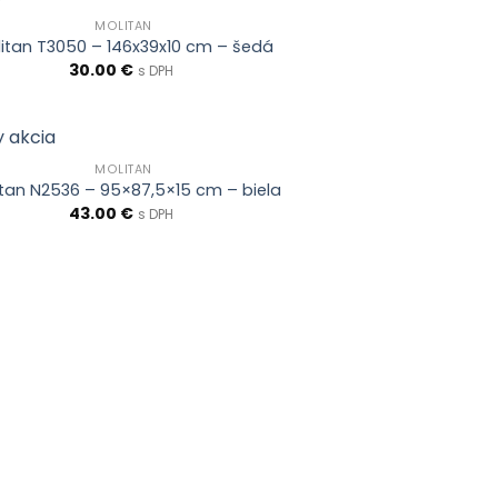
MOLITAN
itan T3050 – 146x39x10 cm – šedá
30.00
€
s DPH
MOLITAN
itan N2536 – 95×87,5×15 cm – biela
43.00
€
s DPH