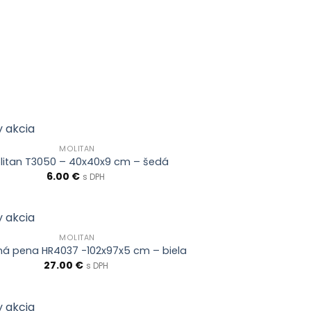
MOLITAN
litan T3050 – 40x40x9 cm – šedá
6.00
€
s DPH
MOLITAN
ná pena HR4037 -102x97x5 cm – biela
27.00
€
s DPH