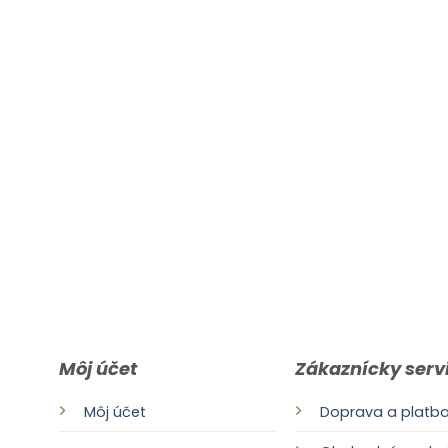
Môj účet
Zákaznícky serv
Môj účet
Doprava a platb