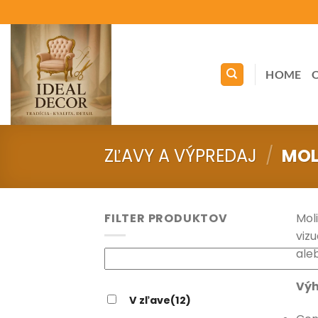
Skip
to
content
HOME
ZĽAVY A VÝPREDAJ
/
MOL
FILTER PRODUKTOV
Mol
viz
ale
Výh
V zľave
(12)