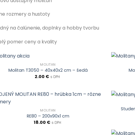
ovo dostupný molitan
ne rozmery a hustoty
dný na čalúnenie, doplnky a hobby tvorbu
elý pomer ceny a kvality
MOLITAN
Molitan T3050 – 40x40x2 cm – šedá
Mo
2.00
€
s DPH
Stude
MOLITAN
RE80 – 200x90x1 cm
18.00
€
s DPH