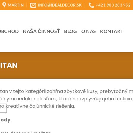
MARTIN
INFO@IDEALDECOR.SK
+421 903 283 952
OBCHOD
NAŠA ČINNOSŤ
BLOG
O NÁS
KONTAKT
ITAN
itan v tejto kategórii zahŕňa zbytkové kusy, prebytočný 
uálnymi nedokonalosťami, ktoré neovplyvňujú jeho funkciu.
bo kreatívne čalúnnické riešenia.
ody: