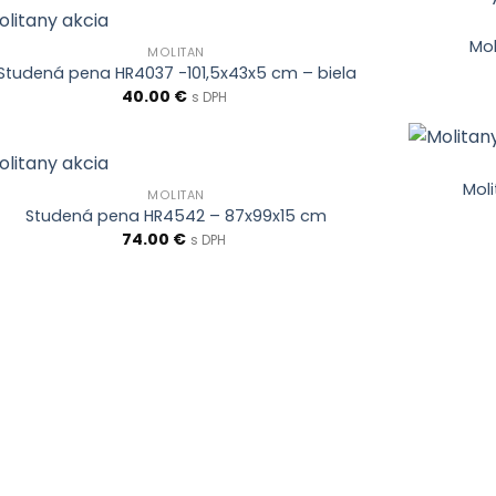
Mol
MOLITAN
Studená pena HR4037 -101,5x43x5 cm – biela
40.00
€
s DPH
Mol
MOLITAN
Studená pena HR4542 – 87x99x15 cm
74.00
€
s DPH