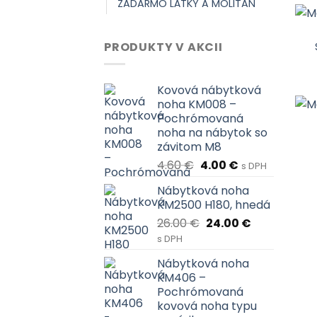
ZADARMO LÁTKY A MOLITAN
PRODUKTY V AKCII
Kovová nábytková
noha KM008 –
Pochrómovaná
noha na nábytok so
závitom M8
Pôvodná
Aktuálna
4.60
€
4.00
€
s DPH
cena
cena
Nábytková noha
bola:
je:
KM2500 H180, hnedá
4.60 €.
4.00 €.
Pôvodná
Aktuálna
26.00
€
24.00
€
cena
cena
s DPH
bola:
je:
Nábytková noha
26.00 €.
24.00 €.
KM406 –
Pochrómovaná
kovová noha typu