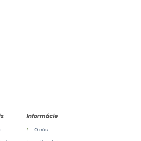
is
Informácie
a
O nás