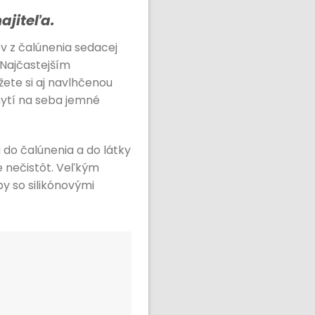
ajiteľa.
v z čalúnenia sedacej
 Najčastejším
ete si aj navlhčenou
hytí na seba jemné
 do čalúnenia a do látky
e nečistôt. Veľkým
 so silikónovými