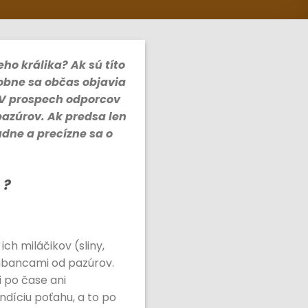
ho králika? Ak sú títo
obne sa občas objavia
. V prospech odporcov
pazúrov. Ak predsa len
adne a precízne sa o
 ?
ch miláčikov (sliny,
rabancami od pazúrov.
i po čase ani
ndíciu poťahu, a to po