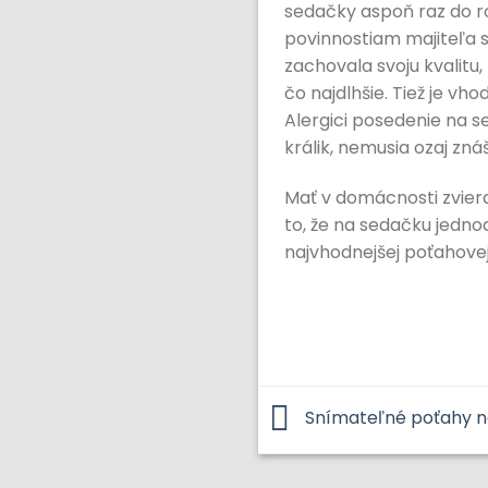
sedačky aspoň raz do r
povinnostiam majiteľa s
zachovala svoju kvalitu
čo najdlhšie. Tiež je vh
Alergici posedenie na se
králik, nemusia ozaj zná
Mať v domácnosti zviera
to, že na sedačku jedno
najvhodnejšej poťahovej 
Snímateľné poťahy n