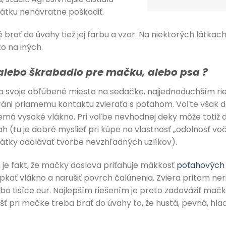
átku nenávratne poškodiť.
 brať do úvahy tiež jej farbu a vzor. Na niektorých látkach
ko na iných.
alebo škrabadlo pre mačku, alebo psa ?
a svoje obľúbené miesto na sedačke, najjednoduchším rie
bráni priamemu kontaktu zvieraťa s poťahom. Voľte však
emá vysoké vlákno. Pri voľbe nevhodnej deky môže totiž 
h (tu je dobré myslieť pri kúpe na vlastnosť „odolnosť voč
látky odolávať tvorbe nevzhľadných uzlíkov).
, je fakt, že mačky doslova priťahuje mäkkosť
poťahových 
ať vlákno a narušiť povrch čalúnenia. Zviera pritom nerieš
lebo tisíce eur. Najlepším riešením je preto zadovážiť ma
šť pri mačke treba brať do úvahy to, že hustá, pevná, hlad