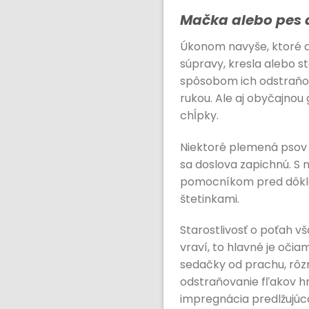
Mačka alebo pes a
Úkonom navyše, ktoré do
súpravy, kresla alebo s
spôsobom ich odstraňov
rukou. Ale aj obyčajnou
chĺpky.
Niektoré plemená psov v
sa doslova zapichnú. S 
pomocníkom pred dôklad
štetinkami.
Starostlivosť o poťah v
vraví, to hlavné je očia
sedačky od prachu, rôz
odstraňovanie fľakov hn
impregnácia predlžujúca