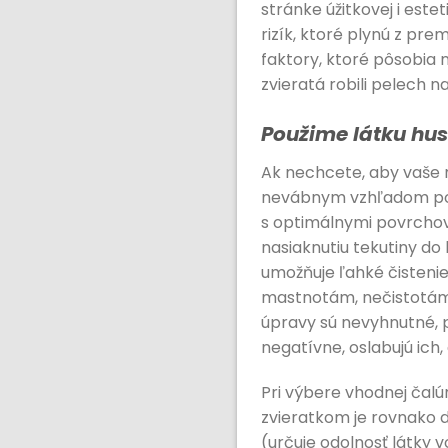
stránke úžitkovej i est
rizík, ktoré plynú z pr
faktory, ktoré pôsobia
zvieratá robili pelech n
Použime látku hus
Ak nechcete, aby vaše n
nevábnym vzhľadom poťa
s optimálnymi povrchový
nasiaknutiu tekutiny do 
umožňuje ľahké čistenie
mastnotám, nečistotám)
úpravy sú nevyhnutné, p
negatívne, oslabujú ich,
Pri výbere vhodnej čalú
zvieratkom je rovnako 
(určuje odolnosť látky 