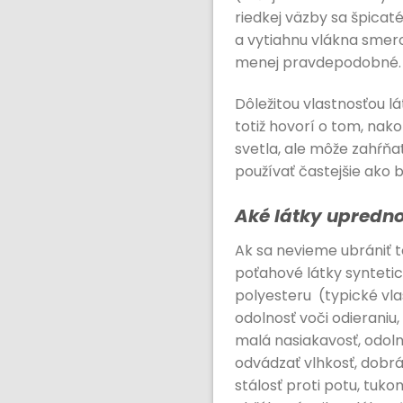
riedkej väzby sa špicat
a vytiahnu vlákna smero
menej pravdepodobné.
Dôležitou vlastnosťou lá
totiž hovorí o tom, nako
svetla, ale môže zahŕňať
používať častejšie ako 
Aké látky upredn
Ak sa nevieme ubrániť t
poťahové látky syntetic
polyesteru (typické vlas
odolnosť voči odieraniu,
malá nasiakavosť, odoln
odvádzať vlhkosť, dobrá
stálosť proti potu, tuk