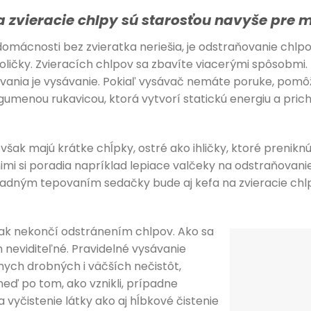
 zvieracie chlpy sú starosťou navyše pre m
mácnosti bez zvieratka neriešia, je odstraňovanie chlpo
toličky. Zvieracích chlpov sa zbavíte viacerými spôsobmi.
ania je vysávanie. Pokiaľ vysávač nemáte poruke, pomôž
 gumenou rukavicou, ktorá vytvorí statickú energiu a pric
šak majú krátke chĺpky, ostré ako ihličky, ktoré preniknú
nimi si poradia napríklad lepiace valčeky na odstraňovani
ným tepovaním sedačky bude aj kefa na zvieracie chlpy
šak nekončí odstránením chlpov. Ako sa
m neviditeľné. Pravidelné vysávanie
nych drobných i väčších nečistôt,
eď po tom, ako vznikli, prípadne
 vyčistenie látky ako aj hĺbkové čistenie