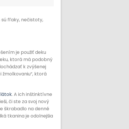
 sú fľaky, nečistoty,
šením je použiť deku
 deku, ktorá má podobný
dochádzať k zvýšenej
i žmolkovaniu“, ktorá
látok
. A ich inštinktívne
i, či ste za svoj nový
čke škrabadlo na denné
ká tkanina je odolnejšia