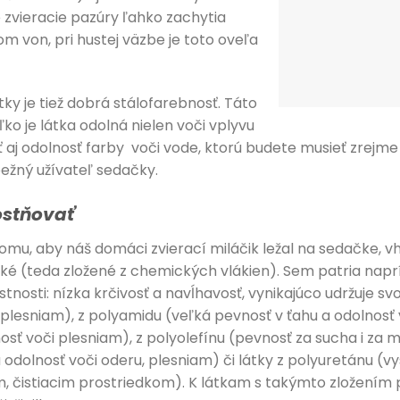
é zvieracie pazúry ľahko zachytia
m von, pri hustej väzbe je toto oveľa
tky je tiež dobrá stálofarebnosť. Táto
ľko je látka odolná nielen voči vplyvu
 aj odolnosť farby voči vode, ktorú budete musieť zrejme 
bežný užívateľ sedačky.
ostňovať
omu, aby náš domáci zvierací miláčik ležal na sedačke, 
ké (teda zložené z chemických vlákien). Sem patria naprí
tnosti: nízka krčivosť a navĺhavosť, vynikajúco udržuje sv
 plesniam), z polyamidu (veľká pevnosť v ťahu a odolnosť v
osť voči plesniam), z polyolefínu (pevnosť za sucha i za 
 odolnosť voči oderu, plesniam) či látky z polyuretánu (v
om, čistiacim prostriedkom). K látkam s takýmto zložením 