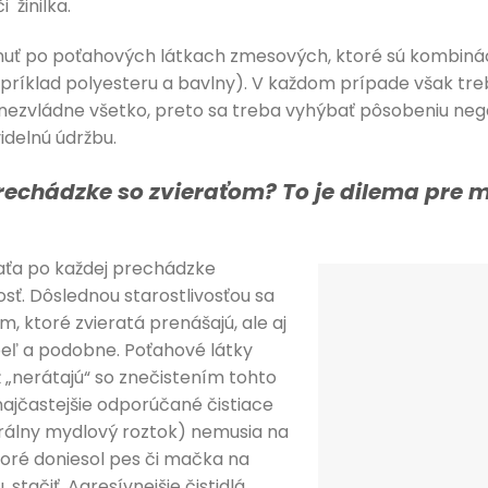
 žinilka.
uť po poťahových látkach zmesových, ktoré sú kombinác
príklad polyesteru a bavlny). V každom prípade však tre
ka nezvládne všetko, preto sa treba vyhýbať pôsobeniu ne
idelnú údržbu.
echádzke so zvieraťom? To je dilema pre 
aťa po každej prechádzke
osť. Dôslednou starostlivosťou sa
, ktoré zvieratá prenášajú, ale aj
peľ a podobne. Poťahové látky
ž „nerátajú“ so znečistením tohto
ajčastejšie odporúčané čistiace
trálny mydlový roztok) nemusia na
toré doniesol pes či mačka na
, stačiť. Agresívnejšie čistidlá