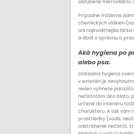
obľúbené mikrovlákno či
Prípadne môžeme siahn
chemických vlákien (na
ani najkvalitnejšia lát
a dbať o správnu a prav
Aká hygiena po pr
alebo psa.
Dôkladná hygiena zvier
v exteriéri je nevyhnutn
nielen vyhnete parazitom
nečistotám ako blato, 
určené do interiéru toti
charakteru. A tak vám n
prostriedky (voda, neu
odstránenie nečistôt, k
labkách, v srsti či ňufáku