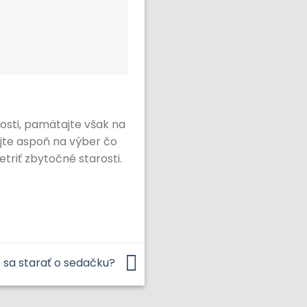
osti, pamätajte však na
ajte aspoň na výber čo
triť zbytočné starosti.
 sa starať o sedačku?