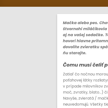
Mačka alebo pes. Chov
štvornohí miláčikovi
aj na vašej sedačke. T
hovorí hlavne prítomn
dovolíte zvieratku sp
ňu starajte.
Čomu musí čeliť 
Zatiaľ čo nočnou morou
poťahovej látky rozliat
v prípade milovníkov zv
moč, zvratky, blato…) č
Navyše, zvieratá / mačka
neuvedomujú. Všetky tie