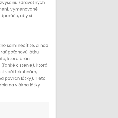
k zvýšeniu zdravotných
alúnení. Vymenované
dporúča, aby si
o sami necítite, či nad
rať poťahovú látku
fe, ktorá bráni
 (ľahké čistenie), ktorá
sť voči tekutinám,
 povrch látky). Tieto
bia na vlákna látky