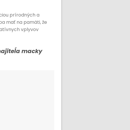
iou prírodných a
ba mať na pamäti, že
gatívnych vplyvov
majiteĺa macky