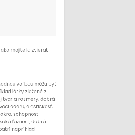
ako majitelia zvierat
vhodnou voľbou môžu byť
klad látky zložené z
oj tvar a rozmery, dobrá
oči oderu, elastickosť,
mokra, schopnosť
ysoká ťažnosť, dobrá
patrí napríklad