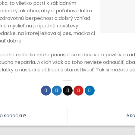
oka, to všetko patrí k základným
edačky, ak chce, aby si poťahová látka
, zdravotnú bezpečnosť a dobrý vzhľad
odné myslieť na prípadné návštevy.
dačke, na ktorej ležiava aj pes, mačka či
šať dobre.
cieho miláčika môže prinášať so sebou veľa pozitív a rad
ducho nepatria. Ak ich však od toho neviete odnaučiť, db
látky a následnú dôkladnú starostlivosť. Tak si môžete uše
a sedačku?
Ako