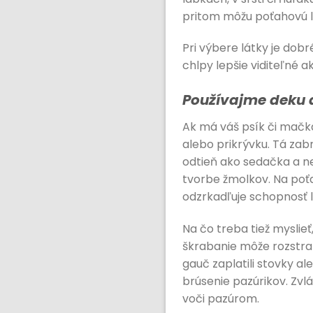
pritom môžu poťahovú l
Pri výbere látky je dobré
chlpy lepšie viditeľné a
Používajme deku 
Ak má váš psík či mačk
alebo prikrývku. Tá za
odtieň ako sedačka a n
tvorbe žmolkov. Na poťa
odzrkadľuje schopnosť 
Na čo treba tiež myslieť
škrabanie môže rozstrapk
gauč zaplatili stovky a
brúsenie pazúrikov. Zvlá
voči pazúrom.