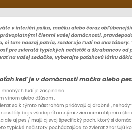
áte v interiéri psíka, mačku alebo čoraz obľúbenejšie
a právoplatnými členmi vašej domácnosti, pravdepod
o, či tam naozaj patria, rozdeľuje ľudí na dva tábory
osť pre zvieratá typických nečistôt a škrabancov od 
ávať na vašej sedačke, vyberajte poťahovú látku dôkl
poťah keď je v domácnosti mačka alebo pes
 mnohých ľudí je zašpinenie
ym vínom alebo džúsom ,
ierat sa k týmto nástrahám pridávajú aj drobné „nehody“ i
i neustály boj s všadeprítomnými zvieracími chlpmi a šk
 ale aj pes / majú aj svoj špecifický pach, ktorý si domác
to typické nečistoty pochádzajúce zo zvierat zhoršujú ko