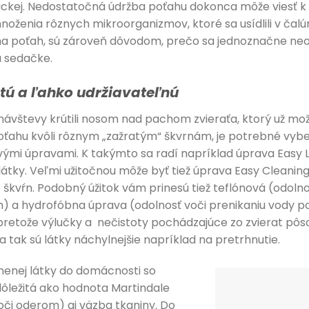
etickej. Nedostatočná údržba poťahu dokonca môže viesť 
emnoženia rôznych mikroorganizmov, ktoré sa usídlili v č
 na poťah, sú zároveň dôvodom, prečo sa jednoznačne neo
a sedačke.
tú a ľahko udržiavateľnú
ávštevy krútili nosom nad pachom zvieraťa, ktorý už možn
hu kvôli rôznym „zažratým“ škvrnám, je potrebné vybe
mi úpravami. K takýmto sa radí napríklad úprava Easy Li
látky. Veľmi užitočnou môže byť tiež úprava Easy Cleaning
 škvŕn. Podobný úžitok vám prinesú tiež teflónová (odolno
 a hydrofóbna úprava (odolnosť voči prenikaniu vody pod
retože výlučky a nečistoty pochádzajúce zo zvierat pôso
 a tak sú látky náchylnejšie napríklad na pretrhnutie.
nenej látky do domácnosti so
dôležitá ako hodnota Martindale
voči oderom) aj väzba tkaniny. Do