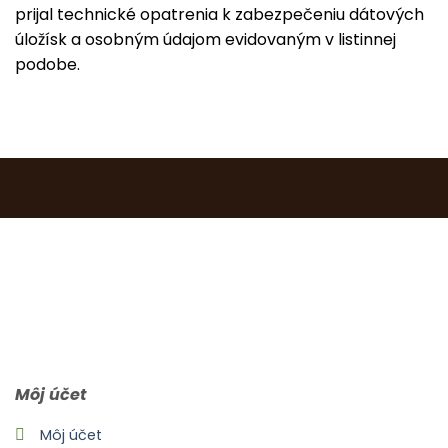
prijal technické opatrenia k zabezpečeniu dátových
úložísk a osobným údajom evidovaným v listinnej
podobe.
0903 283 952
info@idealdecor.sk
Môj účet
Môj účet