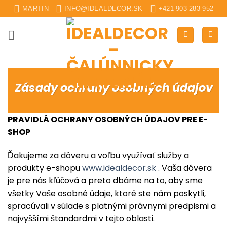
Skip
MARTIN
INFO@IDEALDECOR.SK
+421 903 283 952
to
content
Zásady ochrany osobných údajov
PRAVIDLÁ
OCHRANY OSOBNÝ
CH Ú
DAJOV PRE E-
SHOP
Ďakujeme za dôveru a voľbu využívať služby a
produkty e-shopu
www.idealdecor.sk
. Vaša dôvera
je pre nás kľúčová a preto dbáme na to, aby sme
všetky Vaše osobné údaje, ktoré ste nám poskytli,
spracúvali v súlade s platnými právnymi predpismi a
najvyššími štandardmi v tejto oblasti.