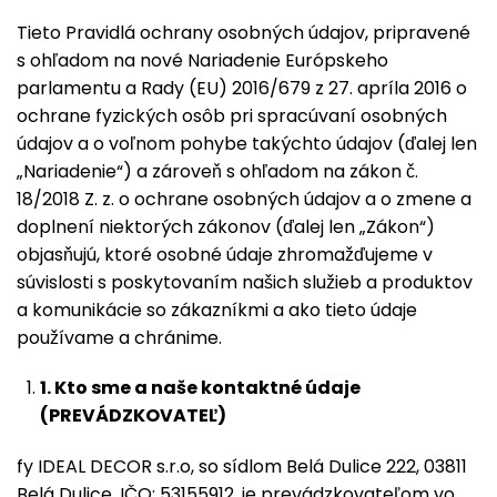
Tieto Pravidlá ochrany osobných údajov, pripravené
s ohľadom na nové Nariadenie Európskeho
parlamentu a Rady (EU) 2016/679 z 27. apríla 2016 o
ochrane fyzických osôb pri spracúvaní osobných
údajov a o voľnom pohybe takýchto údajov (ďalej len
„Nariadenie“) a zároveň s ohľadom na zákon č.
18/2018 Z. z. o ochrane osobných údajov a o zmene a
doplnení niektorých zákonov (ďalej len „Zákon“)
objasňujú, ktoré osobné údaje zhromažďujeme v
súvislosti s poskytovaním našich služieb a produktov
a komunikácie so zákazníkmi a ako tieto údaje
používame a chránime.
1.
Kto sme a naše kontaktné údaje
(PREVÁDZKOVATEĽ)
fy IDEAL DECOR s.r.o, so sídlom Belá Dulice 222, 03811
Belá Dulice, IČO: 53155912, je prevádzkovateľom vo