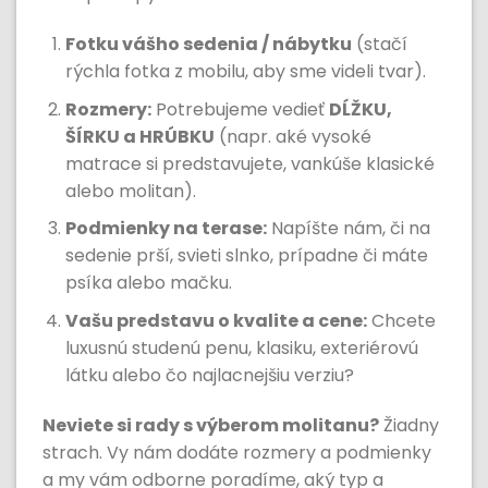
Fotku vášho sedenia / nábytku
(stačí
rýchla fotka z mobilu, aby sme videli tvar).
Rozmery:
Potrebujeme vedieť
DĹŽKU,
ŠÍRKU a HRÚBKU
(napr. aké vysoké
matrace si predstavujete, vankúše klasické
alebo molitan).
Podmienky na terase:
Napíšte nám, či na
sedenie prší, svieti slnko, prípadne či máte
psíka alebo mačku.
Vašu predstavu o kvalite a cene:
Chcete
luxusnú studenú penu, klasiku, exteriérovú
látku alebo čo najlacnejšiu verziu?
Neviete si rady s výberom molitanu?
Žiadny
strach. Vy nám dodáte rozmery a podmienky
a my vám odborne poradíme, aký typ a