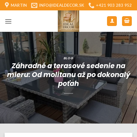
Skip
MARTIN
INFO@IDEALDECOR.SK
+421 903 283 952
to
content
BLOG
Záhradné a terasové sedenie na
mieru: Od molitanu až po dokonalý
poťah