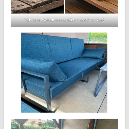
Výmena molitanu v sedáku – starý vs. nový