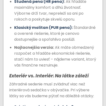
Studená pena (HR pena)
:
Ak hľadáte
maximálny komfort a dlhú životnosť.
Výborne drží tvar, nepreleží sa ani po
rokoch a poskytuje skvelú oporu.
Klasický molitan (PUR pena):
Štandardné
a overené riešenie, ktoré je cenovo
dostupnejšie a spoľahlivo poslúži.
Najlacnejšia verzia:
Ak máte obmedzený
rozpočet a hľadáte ekonomické riešenie,
stačí nám to uviesť – nájdeme variant, ktorý
vás finančne nezruinuje.
Exteriér vs. Interiér: Na látke záleží
Záhradné sedenie musí zvládnuť viac než
interiérová sedačka v obývačke. Pri výbere
látky sa vás budeme pýtať na dôležité otázky: