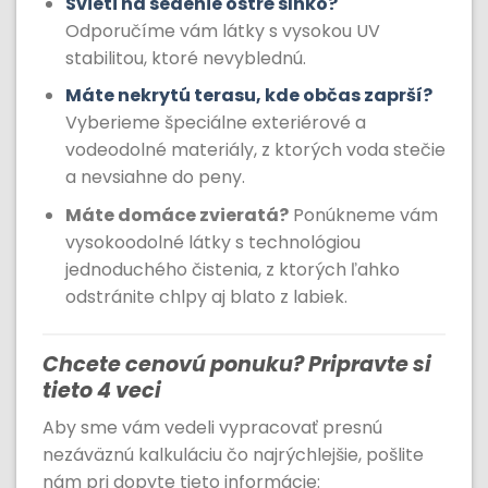
Svieti na sedenie ostré slnko?
Odporučíme vám látky s vysokou UV
stabilitou, ktoré nevyblednú.
Máte nekrytú terasu, kde občas zaprší?
Vyberieme špeciálne exteriérové a
vodeodolné materiály, z ktorých voda stečie
a nevsiahne do peny.
Máte domáce zvieratá?
Ponúkneme vám
vysokoodolné látky s technológiou
jednoduchého čistenia, z ktorých ľahko
odstránite chlpy aj blato z labiek.
Chcete cenovú ponuku? Pripravte si
tieto 4 veci
Aby sme vám vedeli vypracovať presnú
nezáväznú kalkuláciu čo najrýchlejšie, pošlite
nám pri dopyte tieto informácie: