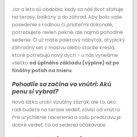
Jar a leto sú obdobia, kedy sa náš život sťahuje
na terasy, balkóny a do záhrad. Aby bolo vaše
posedenie s rodinou či priateľmi dokonalé,
potrebujete nielen pekné, ale najmä pohodlné
sedenie. Či už máte paletový nábytok, atypický
záhradný set z masívu alebo staršie kreslá,
ktoré potrebujú nový dych – u nás vyriešime
všetko
od úplného základu (výplne) až po
finálny poťah na mieru
.
Pohodlie sa začína vo vnútri: Akú
penu si vybrať?
Nová látka urobí vizuálny zázrak, ale to, ako
radi budete na terase sedieť, závisí od vnútra.
Pre urýchlenie nacenenia a vašu predstavu je
dobré vedieť, čo od sedenia očakávate: