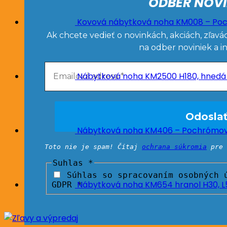
ODBER NOVI
Kovová nábytková noha KM008 – Poc
Ak chcete vedieť o novinkách, akciách, zľavá
na odber noviniek a i
Nábytková noha KM2500 H180, hnedá
Nábytková noha KM406 – Pochrómova
Toto nie je spam! Čítaj
ochrana súkromia
pre 
Suhlas
*
Súhlas so spracovaním osobných ú
Nábytková noha KM654 hranol H30, 
GDPR *