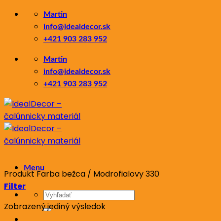
Skip
Martin
to
info@idealdecor.sk
content
+421 903 283 952
Martin
info@idealdecor.sk
+421 903 283 952
Menu
Produkt Farba bežca
/
Modrofialovy 330
Filter
Hľadať:
Zobrazený jediný výsledok