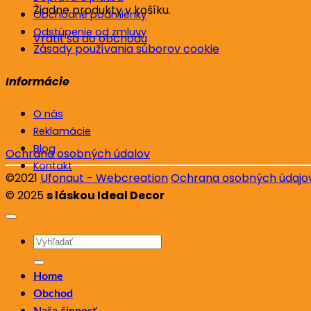
Žiadne produkty v košíku.
Obchodné podmienky
Odstúpenie od zmluvy
Vrátiť sa do obchodu
Zásady používania súborov cookie
Informácie
O nás
Reklamácie
Blog
Ochrana osobných údalov
Kontakt
©2021
Ufonaut - Webcreation
Ochrana osobných údajo
© 2025
s láskou Ideal Decor
Hľadať:
Home
Obchod
Naša činnosť