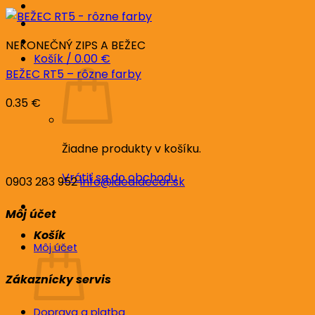
NEKONEČNÝ ZIPS A BEŽEC
Košík /
0.00
€
BEŽEC RT5 – rôzne farby
0.35
€
Žiadne produkty v košíku.
Vrátiť sa do obchodu
0903 283 952
info@idealdecor.sk
Môj účet
Košík
Môj účet
Zákaznícky servis
Doprava a platba