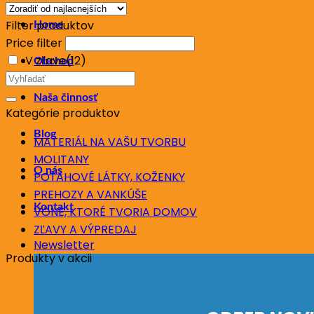
Filter produktov
Home
Price filter
V zľave
(12)
Obchod
Hľadať:
Naša činnosť
Kategórie produktov
Blog
MATERIÁL NA VAŠU TVORBU
MOLITANY
O nás
POŤAHOVÉ LÁTKY, KOŽENKY
PREHOZY A VANKÚŠE
Kontakt
VÔNE, KTORÉ TVORIA DOMOV
ZĽAVY A VÝPREDAJ
Newsletter
Produkty v akcii