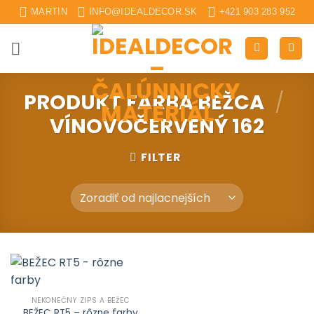
Skip
MARTIN
INFO@IDEALDECOR.SK
+421 903 283 952
to
content
PRODUKT FARBA BEŽCA
/
VÍNOVOČERVENÝ 162
FILTER
NEKONEČNÝ ZIPS A BEŽEC
BEŽEC RT5 – rôzne farby