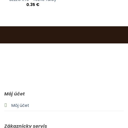
0.35
€
0903 283 952
info@idealdecor.sk
Môj účet
Môj účet
Zákaznícky servis