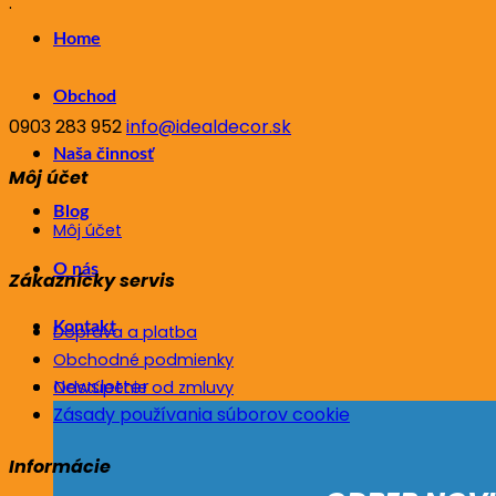
.
Home
Obchod
0903 283 952
info@idealdecor.sk
Naša činnosť
Môj účet
Blog
Môj účet
O nás
Zákaznícky servis
Kontakt
Doprava a platba
Obchodné podmienky
Newsletter
Odstúpenie od zmluvy
Zásady používania súborov cookie
Informácie