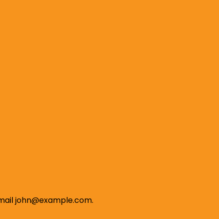
mail
john@example.com
.