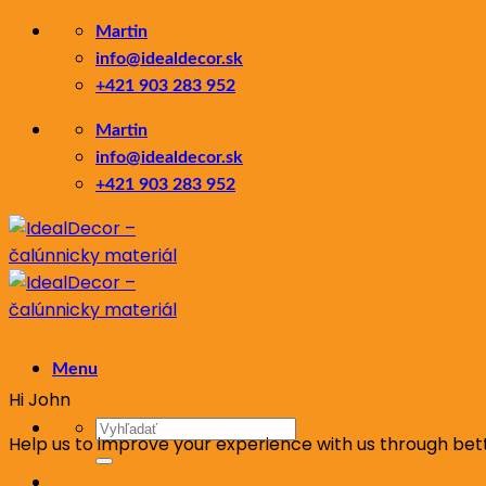
Skip
Martin
to
info@idealdecor.sk
content
+421 903 283 952
Martin
info@idealdecor.sk
+421 903 283 952
Menu
Hi
John
Hľadať:
Help us to improve your experience with us through bet