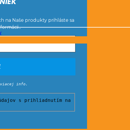
NIEK
ch na Naše produkty prihláste sa
nformácii
.
v
viacej info.
dajov s prihliadnutím na