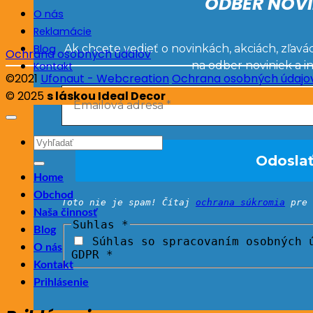
ODBER NOVI
O nás
Reklamácie
Ak chcete vedieť o novinkách, akciách, zľavá
Blog
Ochrana osobných údalov
na odber noviniek a i
Kontakt
©2021
Ufonaut - Webcreation
Ochrana osobných údajo
© 2025
s láskou Ideal Decor
Hľadať:
Home
Obchod
Toto nie je spam! Čítaj
ochrana súkromia
pre 
Naša činnosť
Suhlas
*
Blog
Súhlas so spracovaním osobných ú
O nás
GDPR *
Kontakt
Prihlásenie