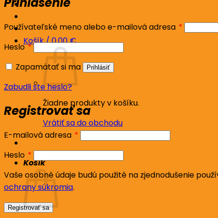
Prihlásenie
Povinné
Používateľské meno alebo e-mailová adresa
*
Košík /
0.00
€
Povinné
Heslo
*
Zapamätať si ma
Prihlásiť
Zabudli ste heslo?
Žiadne produkty v košíku.
Registrovať sa
Vrátiť sa do obchodu
Povinné
E-mailová adresa
*
Povinné
Heslo
*
Košík
Vaše osobné údaje budú použité na zjednodušenie použív
ochrany súkromia
.
Registrovať sa