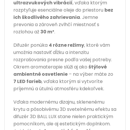
ultrazvukových vibrácií
, vďaka ktorým
rozptyľuje esenciálne oleje do priestoru
bez
ich škodlivého zahrievania
. Jemne
prevonia a zároveň zvlhčí miestnosť s
rozlohou až
30 m²
.
Difuzér ponúka
4 rôzne režimy
, ktoré vám
umožnia nastaviť dĺžku a intenzitu
rozprašovania presne podľa vašej potreby.
Okrem aromaterapie slúži aj ako
štýlové
ambientné osvetlenie
– na výber máte zo
7 LED farieb
, vďaka ktorým si vytvoríte
príjemnú a útulnú atmosféru kdekoľvek.
Vďaka modernému dizajnu, sklenenému
krytu a pôsobivému 3D svetelnému efektu sa
difuzér 3D BALL LUX stane nielen praktickým
pomocníkom, ale aj estetickým doplnkom.