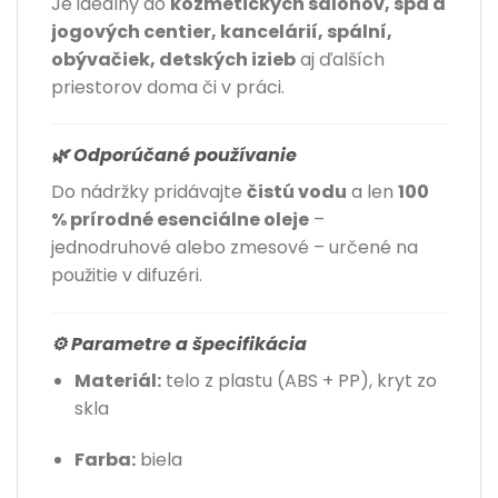
Je ideálny do
kozmetických salónov, spa a
jogových centier, kancelárií, spální,
obývačiek, detských izieb
aj ďalších
priestorov doma či v práci.
🌿 Odporúčané používanie
Do nádržky pridávajte
čistú vodu
a len
100
% prírodné esenciálne oleje
–
jednodruhové alebo zmesové – určené na
použitie v difuzéri.
⚙️ Parametre a špecifikácia
Materiál:
telo z plastu (ABS + PP), kryt zo
skla
Farba:
biela