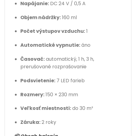
Napájanie:
DC 24 V / 0,5 A
Objem nádržky:
160 ml
Počet výstupov vzduchu:
1
Automatické vypnutie:
áno
Časovač:
automatický, 1 h, 3 h,
prerušované rozprašovanie
Podsvietenie:
7 LED farieb
Rozmery:
150 × 230 mm
Veľkosť miestnosti:
do 30 m²
Záruka:
2 roky