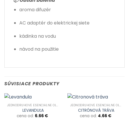
📦 Obsah balenia
aroma difuzér
AC adaptér do elektrickej siete
kádinka na vodu
návod na použitie
SÚVISIACE PRODUKTY
JEDNODRUHOVÉ ESENCIÁLNE OLEJE
JEDNODRUHOVÉ ESENCIÁLNE OLEJE
LEVANDUĽA
CITRÓNOVÁ TRÁVA
cena od:
6.66
€
cena od:
4.66
€