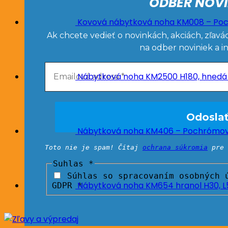
ODBER NOVI
Kovová nábytková noha KM008 – Poc
Ak chcete vedieť o novinkách, akciách, zľavá
na odber noviniek a i
Nábytková noha KM2500 H180, hnedá
Nábytková noha KM406 – Pochrómova
Toto nie je spam! Čítaj
ochrana súkromia
pre 
Suhlas
*
Súhlas so spracovaním osobných ú
Nábytková noha KM654 hranol H30, 
GDPR *