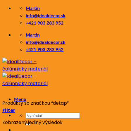
Skip
Martin
to
info@idealdecor.sk
content
+421 903 283 952
Martin
info@idealdecor.sk
+421 903 283 952
Menu
Produkty so značkou “detap”
Filter
Hľadať:
Zobrazený jediný výsledok