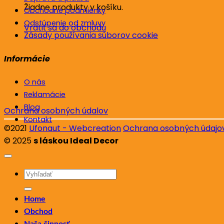
Žiadne produkty v košíku.
Obchodné podmienky
Odstúpenie od zmluvy
Vrátiť sa do obchodu
Zásady používania súborov cookie
Informácie
O nás
Reklamácie
Blog
Ochrana osobných údalov
Kontakt
©2021
Ufonaut - Webcreation
Ochrana osobných údajo
© 2025
s láskou Ideal Decor
Hľadať:
Home
Obchod
Naša činnosť