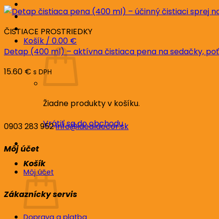
ČISTIACE PROSTRIEDKY
Košík /
0.00
€
Detap (400 ml) – aktívna čistiaca pena na sedačky, po
15.60
€
s DPH
Žiadne produkty v košíku.
Vrátiť sa do obchodu
0903 283 952
info@idealdecor.sk
Môj účet
Košík
Môj účet
Zákaznícky servis
Doprava a platba