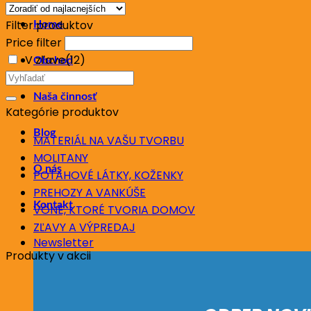
Filter produktov
Home
Price filter
V zľave
(12)
Obchod
Hľadať:
Naša činnosť
Kategórie produktov
Blog
MATERIÁL NA VAŠU TVORBU
MOLITANY
O nás
POŤAHOVÉ LÁTKY, KOŽENKY
PREHOZY A VANKÚŠE
Kontakt
VÔNE, KTORÉ TVORIA DOMOV
ZĽAVY A VÝPREDAJ
Newsletter
Produkty v akcii