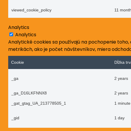
viewed_cookie_policy
11 mont
Analytics
Analytics
Analytické cookies sa používajú na pochopenie toho,
metrikách, ako je počet návštevníkov, miera odchodov
Cookie
Dĺžka trv
_ga
2 years
_ga_D16LKFNNX8
2 years
_gat_gtag_UA_213778505_1
1 minute
_gid
1 day