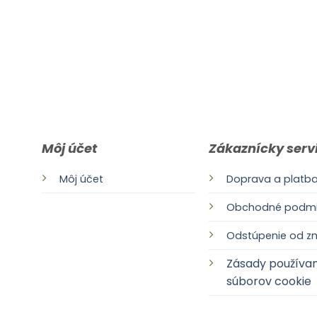
Môj účet
Zákaznícky serv
Môj účet
Doprava a platb
Obchodné podmi
Odstúpenie od z
Zásady používan
k
súborov cookie