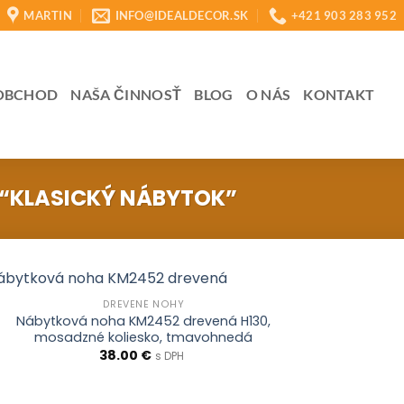
MARTIN
INFO@IDEALDECOR.SK
+421 903 283 952
OBCHOD
NAŠA ČINNOSŤ
BLOG
O NÁS
KONTAKT
“KLASICKÝ NÁBYTOK”
DREVENÉ NOHY
Nábytková noha KM2452 drevená H130,
mosadzné koliesko, tmavohnedá
38.00
€
s DPH