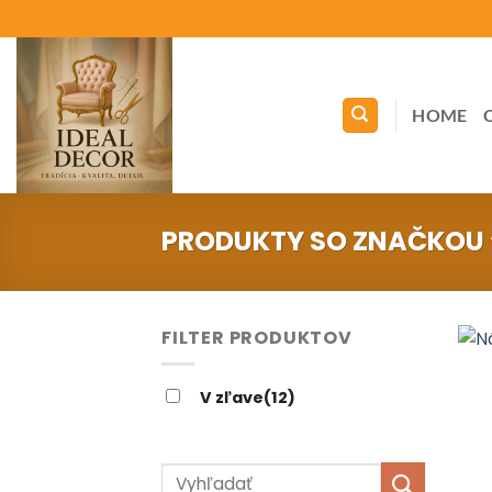
Skip
to
content
HOME
PRODUKTY SO ZNAČKOU 
FILTER PRODUKTOV
V zľave
(12)
Hľadať: