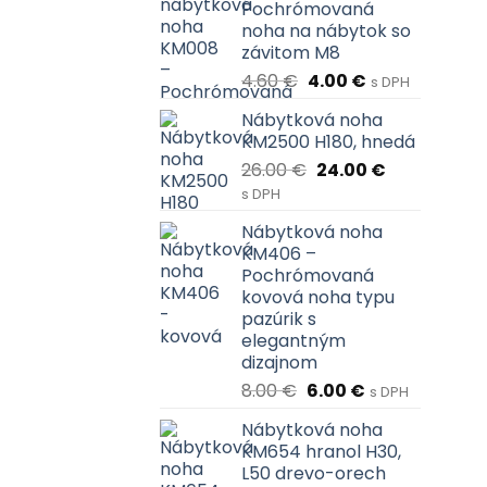
Pochrómovaná
noha na nábytok so
závitom M8
Pôvodná
Aktuálna
4.60
€
4.00
€
s DPH
cena
cena
Nábytková noha
bola:
je:
KM2500 H180, hnedá
4.60 €.
4.00 €.
Pôvodná
Aktuálna
26.00
€
24.00
€
cena
cena
s DPH
bola:
je:
Nábytková noha
26.00 €.
24.00 €.
KM406 –
Pochrómovaná
kovová noha typu
pazúrik s
elegantným
dizajnom
Pôvodná
Aktuálna
8.00
€
6.00
€
s DPH
cena
cena
Nábytková noha
bola:
je:
KM654 hranol H30,
8.00 €.
6.00 €.
L50 drevo-orech