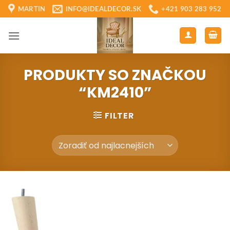
Skip
MARTIN
INFO@IDEALDECOR.SK
+421 903 283 952
to
content
PRODUKTY SO ZNAČKOU
“KM2410”
FILTER