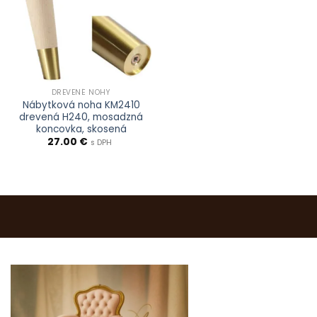
DREVENÉ NOHY
Nábytková noha KM2410
drevená H240, mosadzná
koncovka, skosená
27.00
€
s DPH