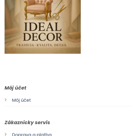
0903 283 952
info@idealdecor.sk
Môj účet
Môj účet
Zákaznícky servis
Doprava a platba