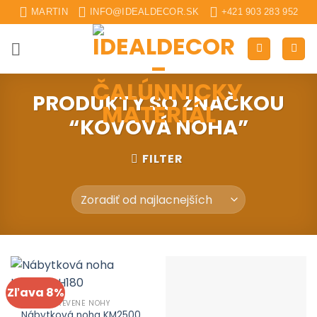
Skip
MARTIN
INFO@IDEALDECOR.SK
+421 903 283 952
to
content
PRODUKTY SO ZNAČKOU
“KOVOVÁ NOHA”
FILTER
Zľava 8%
DREVENÉ NOHY
Nábytková noha KM2500