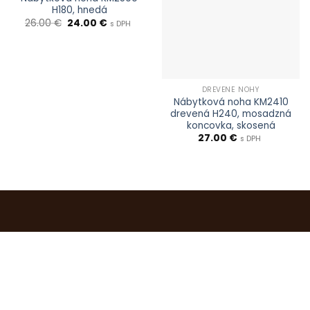
H180, hnedá
Pôvodná
Aktuálna
26.00
€
24.00
€
s DPH
cena
cena
bola:
je:
26.00 €.
24.00 €.
DREVENÉ NOHY
Nábytková noha KM2410
drevená H240, mosadzná
koncovka, skosená
27.00
€
s DPH
0903 283 952
info@idealdecor.sk