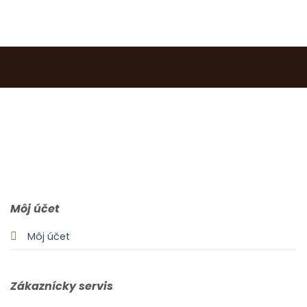
0903 283 952
info@idealdecor.sk
Môj účet
Môj účet
Zákaznícky servis