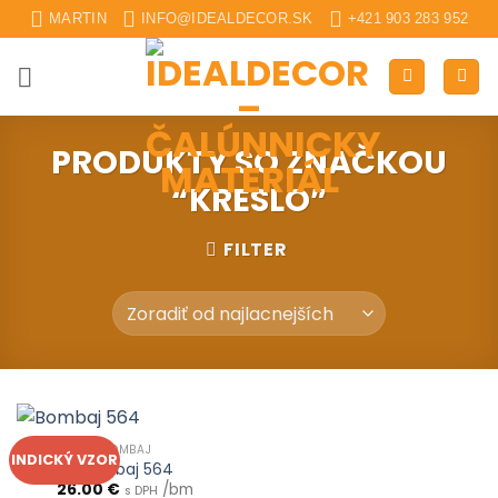
Skip
MARTIN
INFO@IDEALDECOR.SK
+421 903 283 952
to
content
PRODUKTY SO ZNAČKOU
“KRESLO”
FILTER
BOMBAJ
INDICKÝ VZOR
Bombaj 564
26.00
€
/bm
s DPH