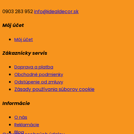
0903 283 952
info@idealdecor.sk
Môj účet
Môj účet
Zákaznícky servis
Doprava a platba
Obchodné podmienky
Odstúpenie od zmluvy
Zásady používania súborov cookie
Informácie
O nás
Reklamácie
Blog