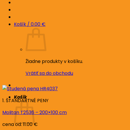
Košík /
0.00
€
Žiadne produkty v košíku.
Vrátiť sa do obchodu
Košík
1. ŠTANDARTNÉ PENY
Molitan T2536 – 200×100 cm
cena od:
11.00
€