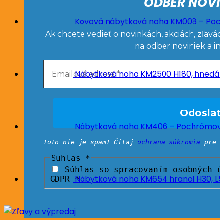
ODBER NOVI
Kovová nábytková noha KM008 – Poc
Ak chcete vedieť o novinkách, akciách, zľavá
na odber noviniek a i
Nábytková noha KM2500 H180, hnedá
Nábytková noha KM406 – Pochrómova
Toto nie je spam! Čítaj
ochrana súkromia
pre 
Suhlas
*
Súhlas so spracovaním osobných ú
Nábytková noha KM654 hranol H30, 
GDPR *