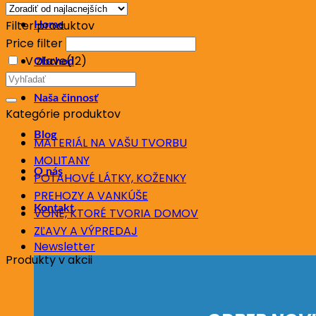
ceny:
Filter produktov
Home
od
Price filter
najnižšej
V zľave
(12)
Obchod
po
Hľadať:
najvyššiu
Naša činnosť
Kategórie produktov
Blog
MATERIÁL NA VAŠU TVORBU
MOLITANY
O nás
POŤAHOVÉ LÁTKY, KOŽENKY
PREHOZY A VANKÚŠE
Kontakt
VÔNE, KTORÉ TVORIA DOMOV
ZĽAVY A VÝPREDAJ
Newsletter
Produkty v akcii