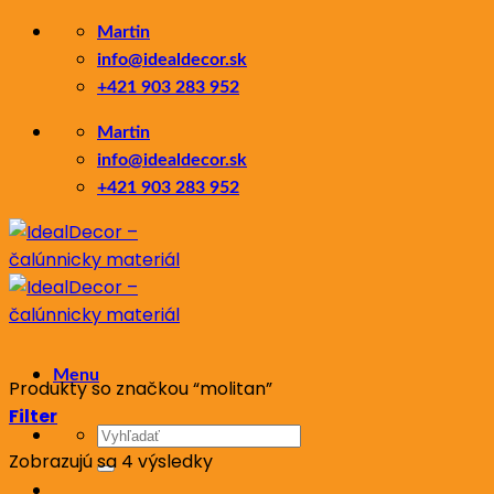
Skip
Martin
to
info@idealdecor.sk
content
+421 903 283 952
Martin
info@idealdecor.sk
+421 903 283 952
Menu
Produkty so značkou “molitan”
Filter
Hľadať:
Zoradené
Zobrazujú sa 4 výsledky
podľa