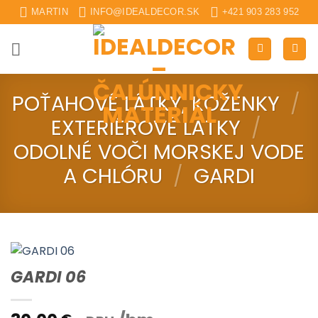
Skip
MARTIN
INFO@IDEALDECOR.SK
+421 903 283 952
to
content
POŤAHOVÉ LÁTKY, KOŽENKY
/
EXTERIÉROVÉ LÁTKY
/
ODOLNÉ VOČI MORSKEJ VODE
A CHLÓRU
/
GARDI
GARDI 06