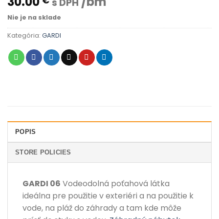
30.00
/bm
€
s DPH
Nie je na sklade
Kategória:
GARDI
POPIS
STORE POLICIES
GARDI 06
Vodeodolná poťahová látka
ideálna pre použitie v exteriéri a na použitie k
vode, na pláž do záhrady a tam kde môže