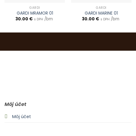
GARDI
GARDI
GARDI MRAMOR 01
GARDI MARINE 01
30.00
€
/bm
30.00
€
/bm
s DPH
s DPH
0903 283 952
info@idealdecor.sk
Môj účet
Môj účet