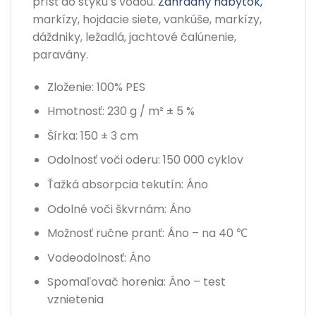
prísť do styku s vodou.
Záhradný nábytok,
markízy, hojdacie siete, vankúše, markízy,
dáždniky, ležadlá, jachtové čalúnenie,
paravány.
Zloženie: 100% PES
Hmotnosť: 230 g / m² ± 5 %
Šírka: 150 ± 3 cm
Odolnosť voči oderu: 150 000 cyklov
Ťažká absorpcia tekutín: Áno
Odolné voči škvrnám: Áno
Možnosť ručne pranť: Áno – na 40 ℃
Vodeodolnosť: Áno
Spomaľovač horenia: Áno – test
vznietenia