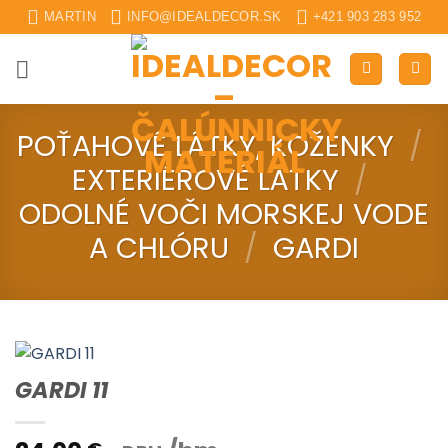
Skip
MARTIN
INFO@IDEALDECOR.SK
+421 903 283 952
to
content
POŤAHOVÉ LÁTKY, KOŽENKY
/
EXTERIÉROVÉ LÁTKY
/
ODOLNÉ VOČI MORSKEJ VODE
A CHLÓRU
/
GARDI
GARDI 11