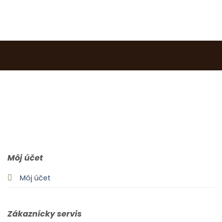
0903 283 952
info@idealdecor.sk
Môj účet
Môj účet
Zákaznícky servis