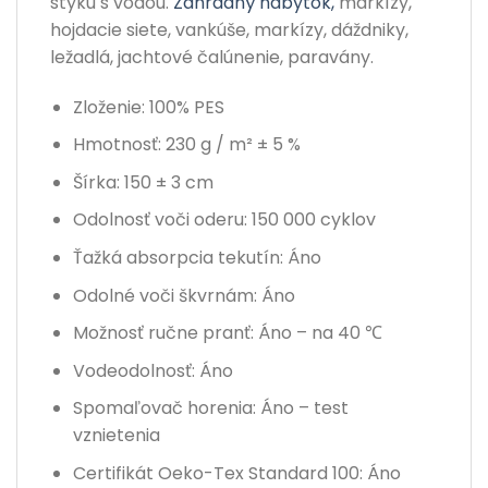
styku s vodou.
Záhradný nábytok,
markízy,
hojdacie siete, vankúše, markízy, dáždniky,
ležadlá, jachtové čalúnenie, paravány.
Zloženie: 100% PES
Hmotnosť: 230 g / m² ± 5 %
Šírka: 150 ± 3 cm
Odolnosť voči oderu: 150 000 cyklov
Ťažká absorpcia tekutín: Áno
Odolné voči škvrnám: Áno
Možnosť ručne pranť: Áno – na 40 ℃
Vodeodolnosť: Áno
Spomaľovač horenia: Áno – test
vznietenia
Certifikát Oeko-Tex Standard 100: Áno