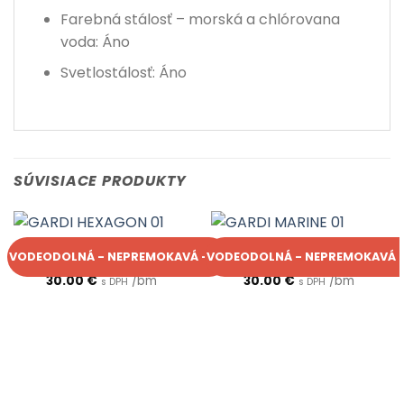
Farebná stálosť – morská a chlórovana
voda: Áno
Svetlostálosť: Áno
SÚVISIACE PRODUKTY
GARDI
GARDI
VODEODOLNÁ - NEPREMOKAVÁ - UV
VODEODOLNÁ - NEPREMOKAVÁ -
GARDI HEXAGON 01
GARDI MARINE 01
30.00
€
/bm
30.00
€
/bm
s DPH
s DPH