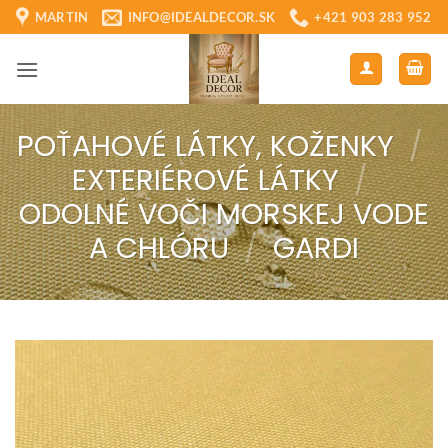
Skip
MARTIN
INFO@IDEALDECOR.SK
+421 903 283 952
to
content
POŤAHOVÉ LÁTKY, KOŽENKY
/
EXTERIÉROVÉ LÁTKY
/
ODOLNÉ VOČI MORSKEJ VODE
A CHLÓRU
/
GARDI