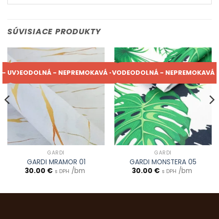
SÚVISIACE PRODUKTY
 - UV
VODEODOLNÁ - NEPREMOKAVÁ - UV
VODEODOLNÁ - NEPREMOKAVÁ -
GARDI
GARDI
GARDI MRAMOR 01
GARDI MONSTERA 05
30.00
€
/bm
30.00
€
/bm
s DPH
s DPH