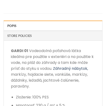
POPIS
STORE POLICIES
GARDI 01
Vodeodolná poťahová látka
ideálna pre použitie v exteriéri a na použitie k
vode, na pláž do záhrady a tam kde môže
prísť do styku s vodou.
Záhradný nábytok,
markízy, hojdacie siete, vankúše, markízy,
dáždniky, ležadlá, jachtové čalúnenie,
paravány.
Zloženie: 100% PES
Hmotnosť: 230 g / m² ± 5 %