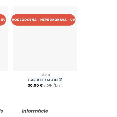
 UV
VODEODOLNÁ - NEPREMOKAVÁ - UV
VODEODOLNÁ - NEP
GARDI
GAR
GARDI HEXAGON 01
GARDI MA
30.00
€
/bm
30.00
€
s DPH
s 
is
Informácie