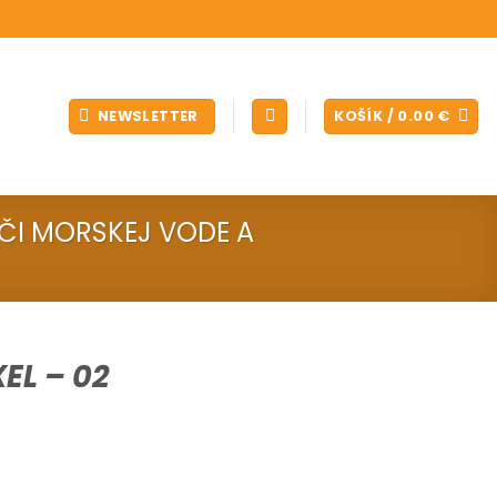
NEWSLETTER
KOŠÍK /
0.00
€
ČI MORSKEJ VODE A
EL – 02