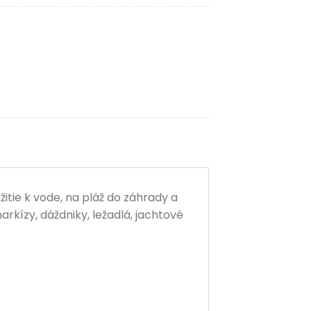
itie k vode, na pláž do záhrady a
arkízy, dáždniky, ležadlá, jachtové