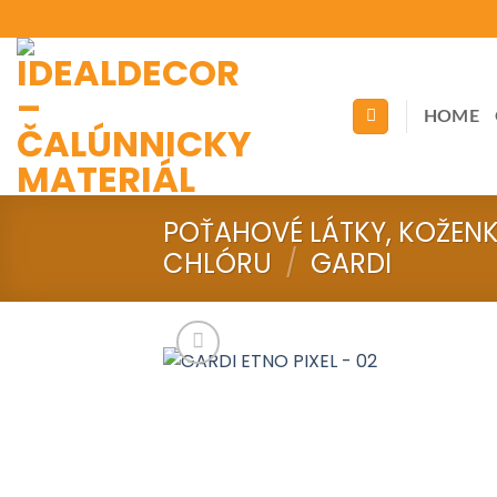
Skip
to
content
HOME
POŤAHOVÉ LÁTKY, KOŽEN
CHLÓRU
/
GARDI