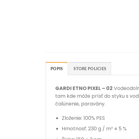
POPIS
STORE POLICIES
GARDI ETNO PIXEL – 02
Vodeodolná
tam kde môže prísť do styku s vo
čalúnenie, paravány.
Zloženie: 100% PES
Hmotnosť: 230 g / m² ± 5 %