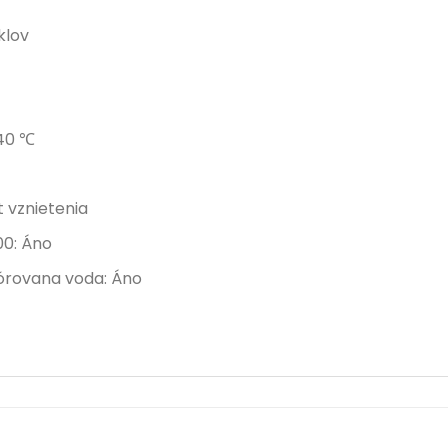
klov
 40 ℃
 vznietenia
00: Áno
lórovana voda: Áno