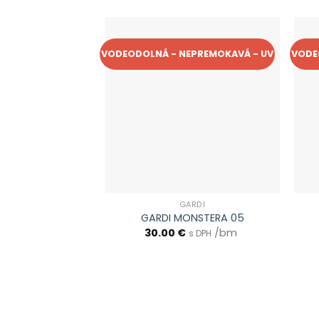
VODEODOLNÁ - NEPREMOKAVÁ - UV
VODE
GARDI
GARDI MONSTERA 05
30.00
€
/bm
s DPH