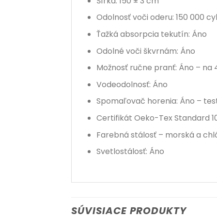
Šírka: 150 ± 3 cm
Odolnosť voči oderu: 150 000 cy
Ťažká absorpcia tekutín: Áno
Odolné voči škvrnám: Áno
Možnosť ručne pranť: Áno – na
Vodeodolnosť: Áno
Spomaľovač horenia: Áno – test
Certifikát Oeko-Tex Standard 1
Farebná stálosť – morská a ch
Svetlostálosť: Áno
SÚVISIACE PRODUKTY