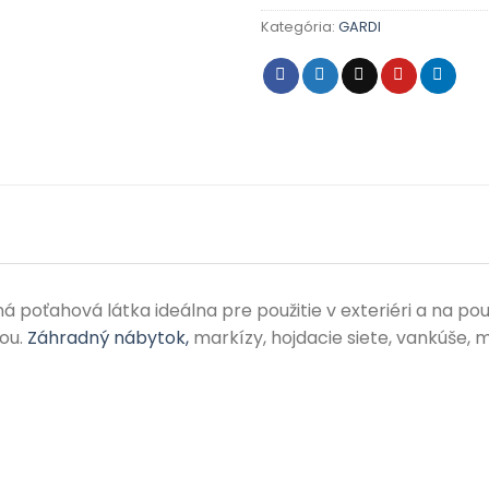
Kategória:
GARDI
 poťahová látka ideálna pre použitie v exteriéri a na použ
dou.
Záhradný nábytok,
markízy, hojdacie siete, vankúše, m