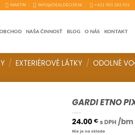
MARTIN
INFO@IDEALDECOR.SK
+421 903 283 952
OBCHOD
NAŠA ČINNOSŤ
BLOG
O NÁS
KONTAKT
KY
/
EXTERIÉROVÉ LÁTKY
/
ODOLNÉ VO
GARDI ETNO PIX
24.00
/bm
€
s DPH
Nie je na sklade