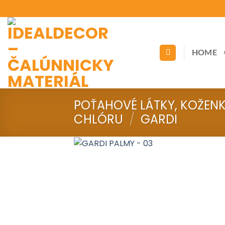
Skip
to
content
HOME
POŤAHOVÉ LÁTKY, KOŽEN
CHLÓRU
/
GARDI