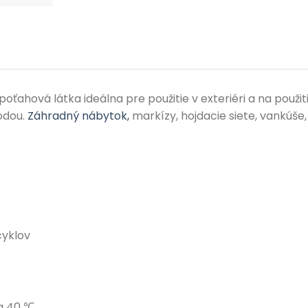
ťahová látka ideálna pre použitie v exteriéri a na použit
odou.
Záhradný nábytok,
markízy, hojdacie siete, vankúše, 
cyklov
a 40 ℃