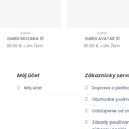
GARDI
GARDI
GARDI MOZAIKA 01
GARDI AVATAR 01
30.00
€
/bm
30.00
€
/bm
s DPH
s DPH
Môj účet
Zákaznícky serv
Môj účet
Doprava a platb
Obchodné podmi
Odstúpenie od z
Zásady používan