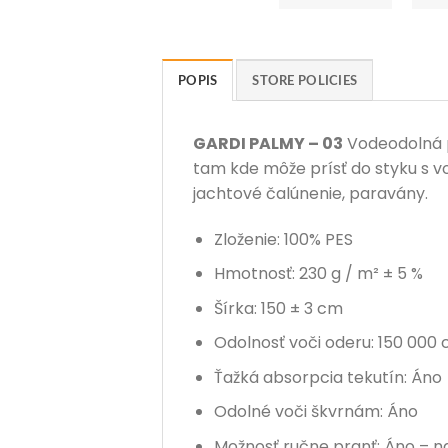
POPIS
STORE POLICIES
GARDI PALMY – 03
Vodeodolná po
tam kde môže prísť do styku s v
jachtové čalúnenie, paravány.
Zloženie: 100% PES
Hmotnosť: 230 g / m² ± 5 %
Šírka: 150 ± 3 cm
Odolnosť voči oderu: 150 000 
Ťažká absorpcia tekutín: Áno
Odolné voči škvrnám: Áno
Možnosť ručne pranť: Áno – n