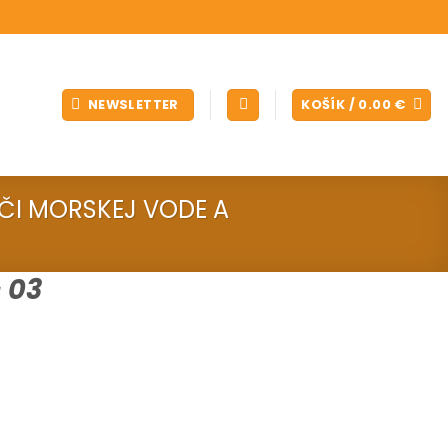
NEWSLETTER
KOŠÍK /
0.00
€
ČI MORSKEJ VODE A
 03