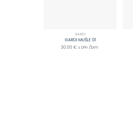
GARDI
GARDI MUŠLE 01
30.00
€
/bm
s DPH
0903 283 952
info@idealdecor.sk