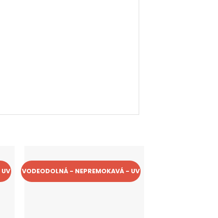
 UV
VODEODOLNÁ - NEPREMOKAVÁ - UV
VODEODOLNÁ - NEP