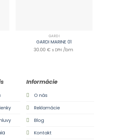
GARDI
GAR
GARDI MARINE 01
GARDI HIB
30.00
€
/bm
30.00
€
s DPH
s 
is
Informácie
a
O nás
enky
Reklamácie
mluvy
Blog
ia
Kontakt