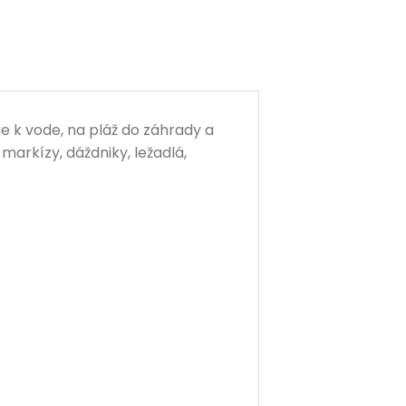
ie k vode, na pláž do záhrady a
markízy, dáždniky, ležadlá,