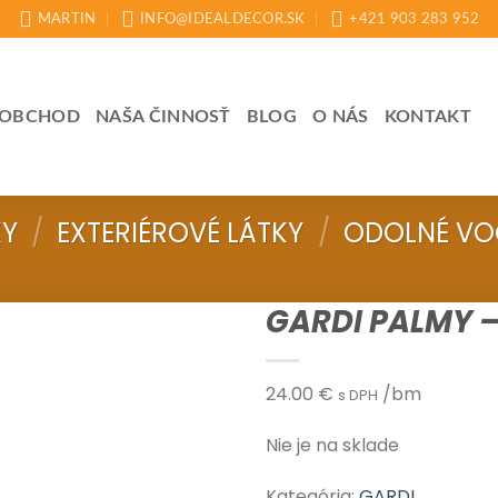
MARTIN
INFO@IDEALDECOR.SK
+421 903 283 952
OBCHOD
NAŠA ČINNOSŤ
BLOG
O NÁS
KONTAKT
KY
/
EXTERIÉROVÉ LÁTKY
/
ODOLNÉ VO
GARDI PALMY –
24.00
€
/bm
s DPH
Nie je na sklade
Kategória:
GARDI