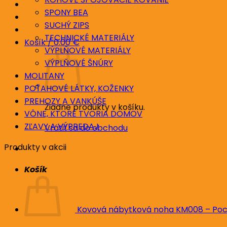
SPONY BEA
SUCHÝ ZIPS
TECHNICKÉ MATERIÁLY
Košík /
0.00
€
VÝPLŇOVÉ MATERIÁLY
VÝPLŇOVÉ ŠNÚRY
MOLITANY
POŤAHOVÉ LÁTKY, KOŽENKY
PREHOZY A VANKÚŠE
Žiadne produkty v košíku.
VÔNE, KTORÉ TVORIA DOMOV
ZĽAVY A VÝPREDAJ
Vrátiť sa do obchodu
Produkty v akcii
Košík
Kovová nábytková noha KM008 – Poc