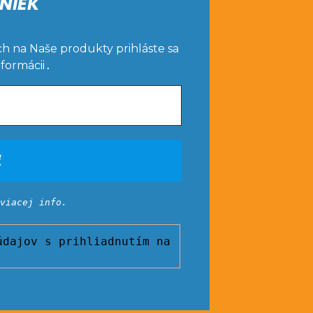
NIEK
ch na Naše produkty prihláste sa
nformácii
.
viacej info.
dajov s prihliadnutím na