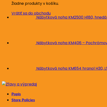
Žiadne produkty v košíku.
Vrátiť sa do obchodu
Nábytková noha KM2500 H180, hnedá
Nábytková noha KM406 – Pochrómova
Nábytková noha KM654 hranol H30, 
Popis
Store Policies