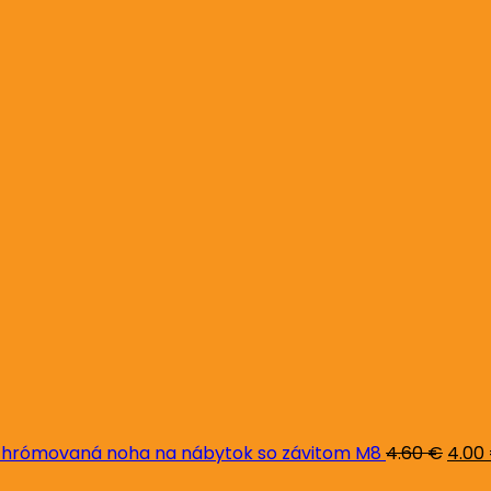
Pôvo
cena
bola:
4.60 
hrómovaná noha na nábytok so závitom M8
4.60
€
4.00
Pôvodná
Aktuálna