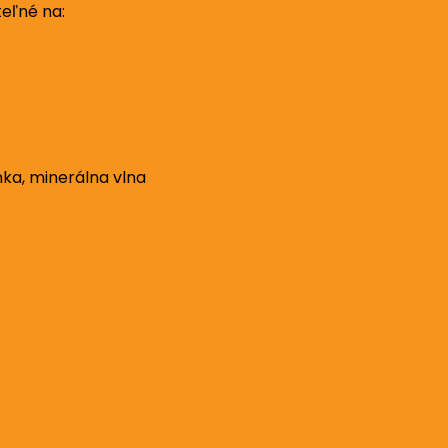
teľné na:
nka, minerálna vlna