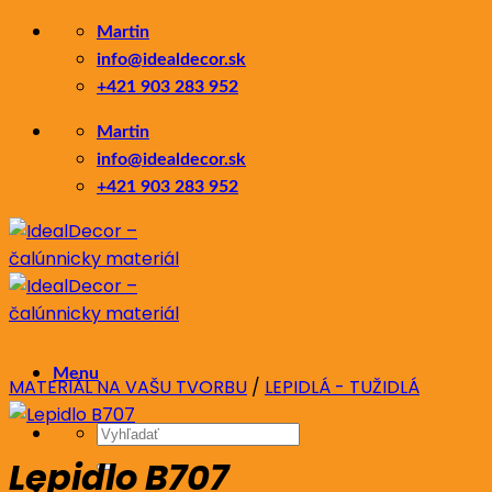
Skip
Martin
to
info@idealdecor.sk
content
+421 903 283 952
Martin
info@idealdecor.sk
+421 903 283 952
Menu
MATERIÁL NA VAŠU TVORBU
/
LEPIDLÁ - TUŽIDLÁ
Hľadať:
Lepidlo B707