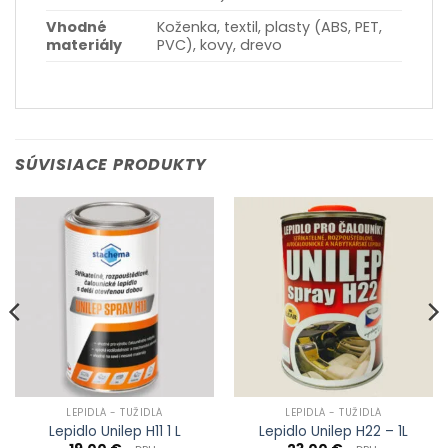
Vhodné
Koženka, textil, plasty (ABS, PET,
materiály
PVC), kovy, drevo
SÚVISIACE PRODUKTY
LEPIDLÁ - TUŽIDLÁ
LEPIDLÁ - TUŽIDLÁ
Lepidlo Unilep H11 1 L
Lepidlo Unilep H22 – 1L