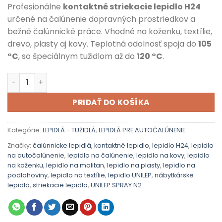
Profesionálne
kontaktné striekacie lepidlo H24
určené na čalúnenie dopravných prostriedkov a
bežné čalúnnické práce. Vhodné na koženku, textílie,
drevo, plasty aj kovy. Teplotná odolnosť spoja do
105
°C
, so špeciálnym tužidlom až do
120 °C
.
množstvo Lepidlo H24 – kontaktné striekacie lepidlo (1L)
PRIDAŤ DO KOŠÍKA
Kategórie:
LEPIDLÁ - TUŽIDLÁ
,
LEPIDLÁ PRE AUTOČALÚNENIE
Značky:
čalúnnicke lepidlá
,
kontaktné lepidlo
,
lepidlo H24
,
lepidlo
na autočalúnenie
,
lepidlo na čalúnenie
,
lepidlo na kovy
,
lepidlo
na koženku
,
lepidlo na molitan
,
lepidlo na plasty
,
lepidlo na
podlahoviny
,
lepidlo na textílie
,
lepidlo UNILEP
,
nábytkárske
lepidlá
,
striekacie lepidlo
,
UNILEP SPRAY N2