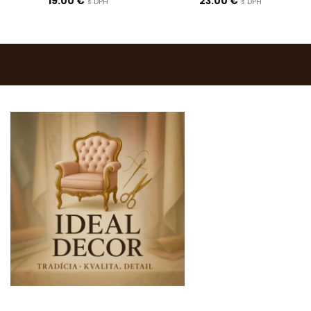
19.00
€
23.00
€
s DPH
s DPH