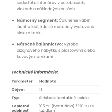
sedadiel a interiérov v autobusoch,
vlakoch a nákladných autách.
Námorný segment:
Čalúnenie kabín
jácht a lodí, kde sú materiály vystavené
slnku a teplu.
Náročné čalúnnictvo:
Výroba
dizajnového nábytku s plastovými alebo
kovovými prvkami.
Technické informácie:
Parameter
Hodnota
Objem
1 l
Typ
Striekacie kontaktné lepidlo
Teplotná
105 °C (bez tužidla) / 120 °C (s
odolnosť
tužidlom)