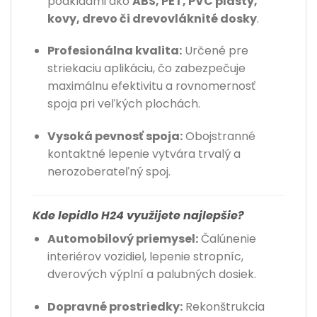
podkladmi ako
ABS, PET, PVC plasty,
kovy, drevo či drevovláknité dosky
.
Profesionálna kvalita:
Určené pre
striekaciu aplikáciu, čo zabezpečuje
maximálnu efektivitu a rovnomernosť
spoja pri veľkých plochách.
Vysoká pevnosť spoja:
Obojstranné
kontaktné lepenie vytvára trvalý a
nerozoberateľný spoj.
Kde lepidlo H24 využijete najlepšie?
Automobilový priemysel:
Čalúnenie
interiérov vozidiel, lepenie stropníc,
dverových výplní a palubných dosiek.
Dopravné prostriedky:
Rekonštrukcia