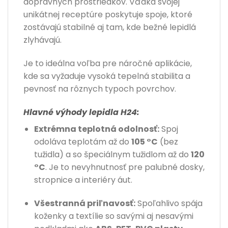
dopravných prostriedkov. Vďaka svojej
unikátnej receptúre poskytuje spoje, ktoré
zostávajú stabilné aj tam, kde bežné lepidlá
zlyhávajú.
Je to ideálna voľba pre náročné aplikácie,
kde sa vyžaduje vysoká tepelná stabilita a
pevnosť na rôznych typoch povrchov.
Hlavné výhody lepidla H24:
Extrémna teplotná odolnosť:
Spoj
odoláva teplotám až do
105 °C
(bez
tužidla) a so špeciálnym tužidlom až do
120
°C
. Je to nevyhnutnosť pre palubné dosky,
stropnice a interiéry áut.
Všestranná priľnavosť:
Spoľahlivo spája
koženky a textílie so savými aj nesavými