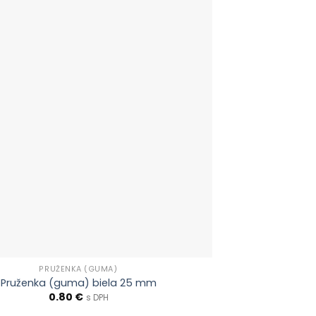
PRUŽENKA (GUMA)
Pruženka (guma) biela 25 mm
0.80
€
s DPH