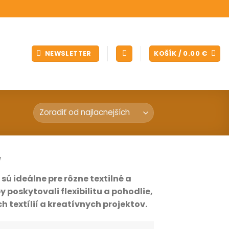
NEWSLETTER
KOŠÍK /
0.00
€
a
sú ideálne pre rôzne textilné a
 poskytovali flexibilitu a pohodlie,
 textílií a kreatívnych projektov.