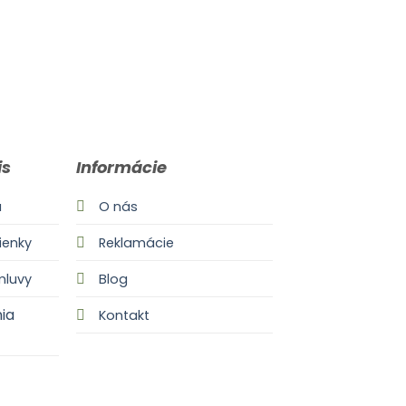
is
Informácie
a
O nás
enky
Reklamácie
mluvy
Blog
ia
Kontakt