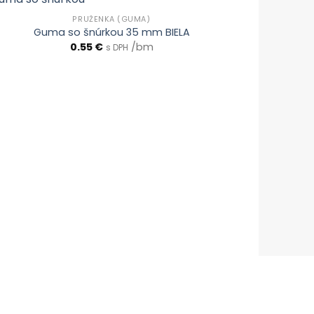
PRUŽENKA (GUMA)
Guma so šnúrkou 35 mm BIELA
0.55
€
/bm
s DPH