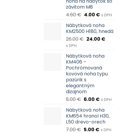
noha na nábytok so
závitom M8
Pôvodná
Aktuálna
4.60
€
4.00
€
s DPH
cena
cena
Nábytková noha
bola:
je:
KM2500 H180, hnedá
4.60 €.
4.00 €.
Pôvodná
Aktuálna
26.00
€
24.00
€
cena
cena
s DPH
bola:
je:
Nábytková noha
26.00 €.
24.00 €.
KM406 –
Pochrómovaná
kovová noha typu
pazúrik s
elegantným
dizajnom
Pôvodná
Aktuálna
8.00
€
6.00
€
s DPH
cena
cena
Nábytková noha
bola:
je:
KM654 hranol H30,
8.00 €.
6.00 €.
L50 drevo-orech
Pôvodná
Aktuálna
7.00
€
5.00
€
s DPH