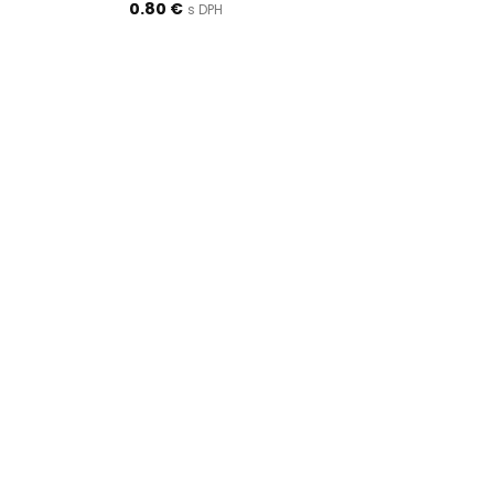
0.80
€
s DPH