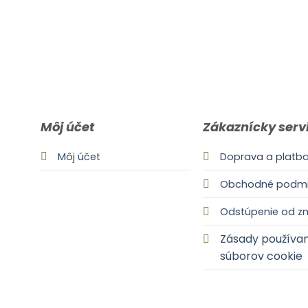
Môj účet
Zákaznícky serv
Môj účet
Doprava a platb
Obchodné podmi
Odstúpenie od z
Zásady používan
súborov cookie