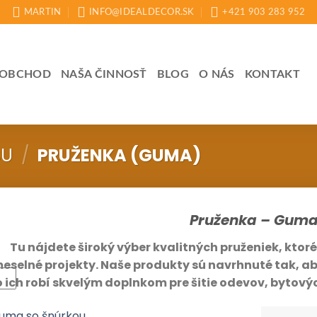
MARTIN
INFO@IDEALDECOR.SK
+421 903 283 952
OBCHOD
NAŠA ČINNOSŤ
BLOG
O NÁS
KONTAKT
BU
/
PRUŽENKA (GUMA)
Pruženka – Gum
Tu nájdete široký výber kvalitných pruženiek, ktoré 
eselné projekty. Naše produkty sú navrhnuté tak, aby
 ich robí skvelým doplnkom pre šitie odevov, bytových