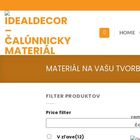
Skip
to
content
HOME
MATERIÁL NA VAŠU TVOR
FILTER PRODUKTOV
Price filter
rem
čo
V zľave
(12)