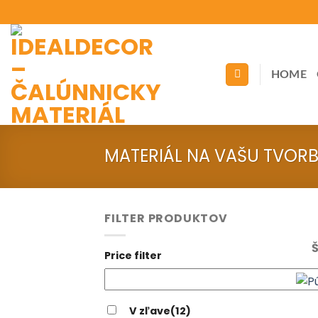
Skip
to
content
HOME
MATERIÁL NA VAŠU TVOR
FILTER PRODUKTOV
Š
Price filter
V zľave
(12)