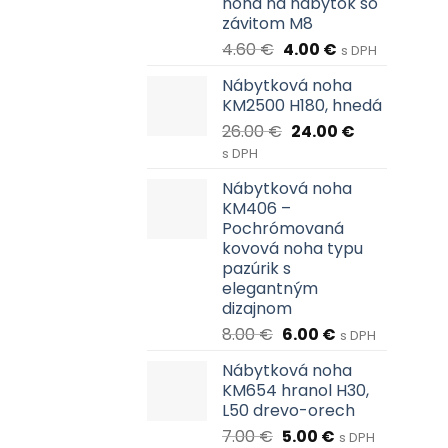
noha na nábytok so
závitom M8
Pôvodná
Aktuálna
4.60
€
4.00
€
s DPH
cena
cena
Nábytková noha
bola:
je:
KM2500 H180, hnedá
4.60 €.
4.00 €.
Pôvodná
Aktuálna
26.00
€
24.00
€
cena
cena
s DPH
bola:
je:
Nábytková noha
26.00 €.
24.00 €.
KM406 –
Pochrómovaná
kovová noha typu
pazúrik s
elegantným
dizajnom
Pôvodná
Aktuálna
8.00
€
6.00
€
s DPH
cena
cena
Nábytková noha
bola:
je:
KM654 hranol H30,
8.00 €.
6.00 €.
L50 drevo-orech
Pôvodná
Aktuálna
7.00
€
5.00
€
s DPH