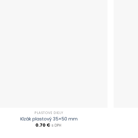
PLASTOVÉ DIELY
Klzák plastový 35×50 mm
0.70
€
s DPH