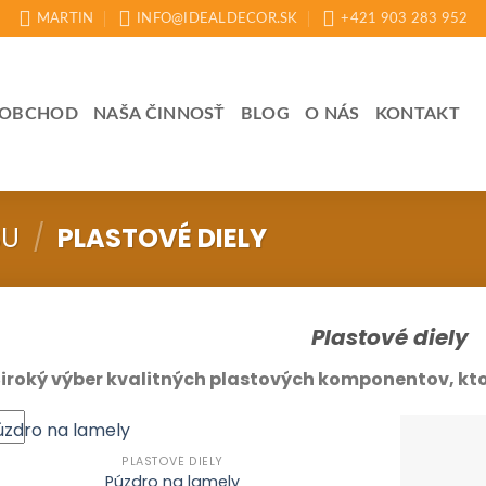
MARTIN
INFO@IDEALDECOR.SK
+421 903 283 952
OBCHOD
NAŠA ČINNOSŤ
BLOG
O NÁS
KONTAKT
BU
/
PLASTOVÉ DIELY
Plastové diely
iroký výber kvalitných plastových komponentov, ktor
PLASTOVÉ DIELY
Púzdro na lamely