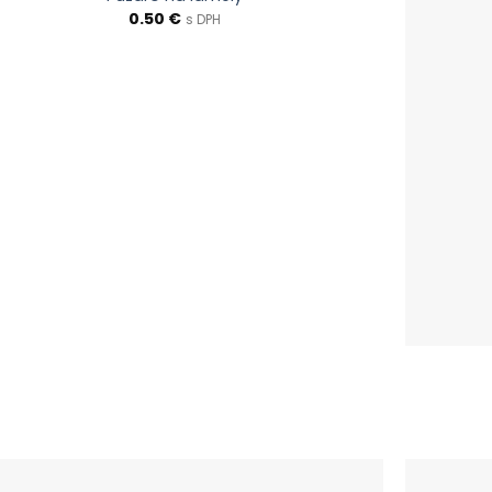
0.50
€
s DPH