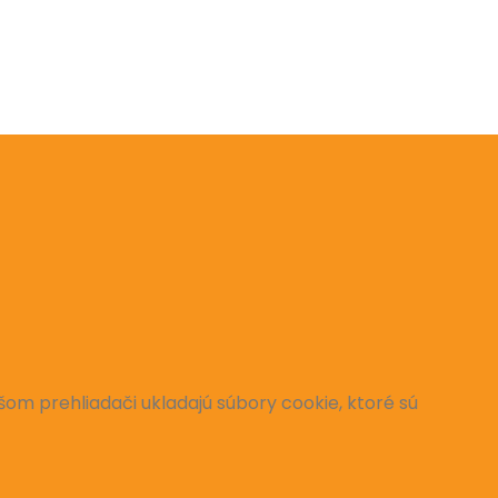
OCHRANA OSOBNÝCH ÚDALOV
om prehliadači ukladajú súbory cookie, ktoré sú