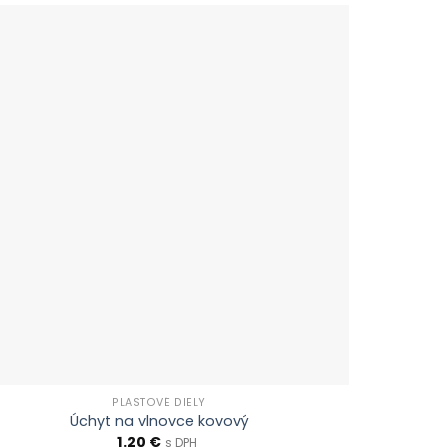
PLASTOVÉ DIELY
Úchyt na vlnovce kovový
1.20
€
s DPH