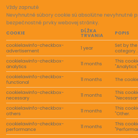
Vždy zapnuté
Nevyhnutné súbory cookie sú absolútne nevyhnutné pr
bezpečnostné prvky webovej stránky.
DĹŽKA
COOKIE
POPIS
TRVANIA
cookielawinfo-checkbox-
Set by the
1 year
advertisement
category .
cookielawinfo-checkbox-
This cooki
11 months
analytics
"Analytics"
cookielawinfo-checkbox-
11 months
The cookie
functional
cookielawinfo-checkbox-
This cooki
11 months
necessary
"Necessary
cookielawinfo-checkbox-
This cooki
11 months
others
"Other.
cookielawinfo-checkbox-
This cooki
11 months
performance
"Performa