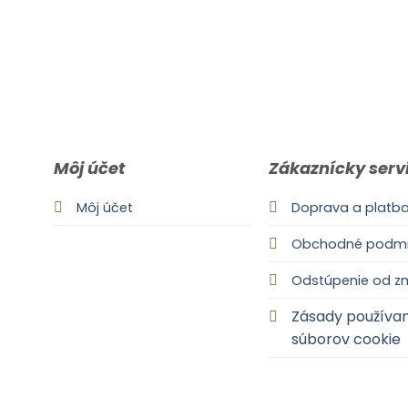
Môj účet
Zákaznícky serv
Môj účet
Doprava a platb
Obchodné podmi
Odstúpenie od z
Zásady používan
súborov cookie