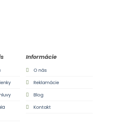
is
Informácie
a
O nás
enky
Reklamácie
mluvy
Blog
ia
Kontakt