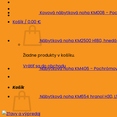
Kovová nábytková noha KM008 – Poc
Košík /
0.00
€
Nábytková noha KM2500 H180, hnedá
Žiadne produkty v košíku.
Vrátiť sa do obchodu
Nábytková noha KM406 – Pochrómova
Košík
Nábytková noha KM654 hranol H30, 