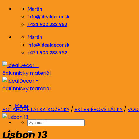
Skip
Martin
to
info@idealdecor.sk
content
+421 903 283 952
Martin
info@idealdecor.sk
+421 903 283 952
Menu
POŤAHOVÉ LÁTKY, KOŽENKY
/
EXTERIÉROVÉ LÁTKY
/
VOD
Hľadať:
Lisbon 13