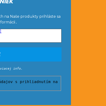
NIEK
ch na Naše produkty prihláste sa
nformácii
.
É
viacej info.
dajov s prihliadnutím na
Pôvo
cena