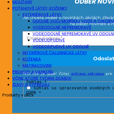
ODBER NOVI
MOLITANY
POŤAHOVÉ LÁTKY, KOŽENKY
EXTERIÉROVÉ LÁTKY
Ak chcete vedieť o novinkách, akciách, zľavá
ODOLNÉ VOČI MORSKEJ VODE A CHLÓRU
na odber noviniek a i
VODEODOLNÉ NEPREMOKAVÉ
VODEODOLNÉ NEPREMOKAVÉ UV ODOLN
VODEODPUDIVÉ
VODEODPUDIVÉ UV ODOLNÉ
INTERIÉROVÉ ČALUNNÍCKE LÁTKY
KOŽENKA
MATRACOVINY
PREHOZY A VANKÚŠE
Toto nie je spam! Čítaj
ochrana súkromia
pre 
VÔNE, KTORÉ TVORIA DOMOV
Suhlas
*
ZĽAVY A VÝPREDAJ
Súhlas so spracovaním osobných ú
GDPR *
Produkty v akcii