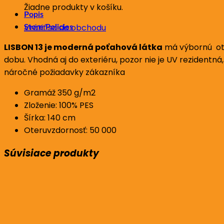
Žiadne produkty v košíku.
Popis
Vrátiť sa do obchodu
Store Policies
LISBON 13 je moderná poťahová látka
má výbornú oter
dobu. Vhodná aj do exteriéru, pozor nie je UV rezidentná
náročné požiadavky zákazníka
Gramáž 350 g/m2
Zloženie: 100% PES
Šírka: 140 cm
Oteruvzdornosť: 50 000
Súvisiace produkty