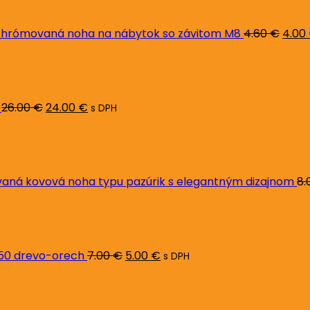
bola:
4.60 
hrómovaná noha na nábytok so závitom M8
4.60
€
4.00
Pôvodná
Aktuálna
cena
cena
bola:
je:
26.00 €.
24.00 €.
26.00
€
24.00
€
s DPH
ná kovová noha typu pazúrik s elegantným dizajnom
8.
Pôvodná
Aktuálna
cena
cena
bola:
je:
7.00 €.
5.00 €.
L50 drevo-orech
7.00
€
5.00
€
s DPH