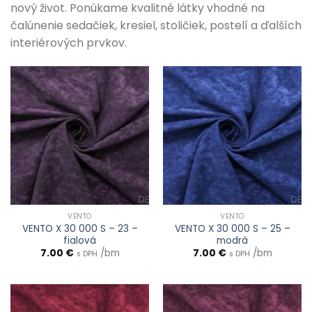
nový život. Ponúkame kvalitné látky vhodné na
čalúnenie sedačiek, kresiel, stoličiek, postelí a ďalších
interiérových prvkov.
VENTO
VENTO
VENTO X 30 000 S – 23 –
VENTO X 30 000 S – 25 –
fialová
modrá
7.00
€
/bm
7.00
€
/bm
s DPH
s DPH