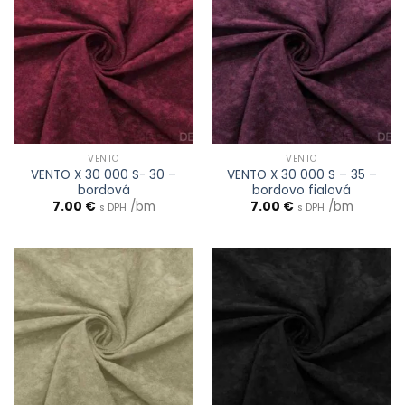
VENTO
VENTO
VENTO X 30 000 S- 30 –
VENTO X 30 000 S – 35 –
bordová
bordovo fialová
7.00
€
/bm
7.00
€
/bm
s DPH
s DPH