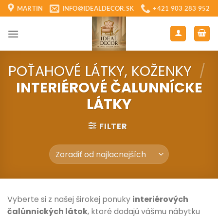
Skip
MARTIN
INFO@IDEALDECOR.SK
+421 903 283 952
to
content
POŤAHOVÉ LÁTKY, KOŽENKY
/
INTERIÉROVÉ ČALUNNÍCKE
LÁTKY
FILTER
Vyberte si z našej širokej ponuky
interiérových
čalúnnických látok
, ktoré dodajú vášmu nábytku