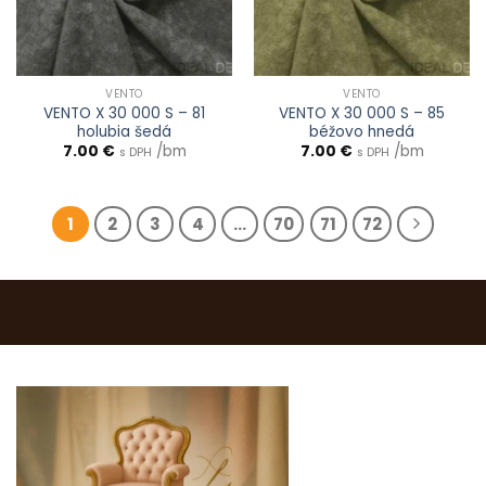
VENTO
VENTO
VENTO X 30 000 S – 81
VENTO X 30 000 S – 85
holubia šedá
béžovo hnedá
7.00
€
/bm
7.00
€
/bm
s DPH
s DPH
1
2
3
4
…
70
71
72