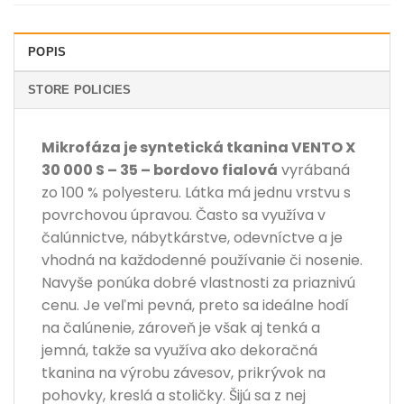
POPIS
STORE POLICIES
Mikrofáza je syntetická tkanina VENTO X
30 000 S – 35 – bordovo fialová
vyrábaná
zo 100 % polyesteru. Látka má jednu vrstvu s
povrchovou úpravou. Často sa využíva v
čalúnnictve, nábytkárstve, odevníctve a je
vhodná na každodenné používanie či nosenie.
Navyše ponúka dobré vlastnosti za priaznivú
cenu. Je veľmi pevná, preto sa ideálne hodí
na čalúnenie, zároveň je však aj tenká a
jemná, takže sa využíva ako dekoračná
tkanina na výrobu závesov, prikrývok na
pohovky, kreslá a stoličky. Šijú sa z nej