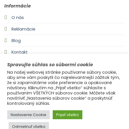
Informácie
O nás
Reklamácie
Blog
Kontakt
Spravujte súhlas so súbormi cookie
Na našej webovej stránke používame súbory cookie,
aby sme vám poskytli čo najrelevantnejší zážitok tým,
že si zapamätáme vaše preferencie a opakované
návštevy. Kliknutím na „Prijať všetko“ súhlasíte s
používaním VŠETKÝCH súborov cookie. Môžete však
navštíviť „Nastavenia súborov cookie“ a poskytnúť
©2021
Ufonaut - Webcreation
kontrolovaný súhlas.
OCHRANA OSOBNÝCH ÚDAJOV
Nastavenie Cookie
Prijať všetko
Odmietnuť všetko