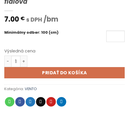
fialová
7.00
/bm
€
s DPH
Minimálny odber: 100 (cm)
Výsledná cena
množstvo VENTO X 30 000 S - 35 - bordovo fialová
PRIDAŤ DO KOŠÍKA
Kategória:
VENTO