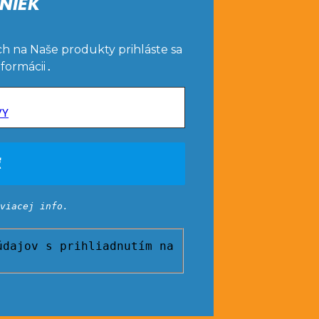
NIEK
ch na Naše produkty prihláste sa
nformácii
.
VY
viacej info.
dajov s prihliadnutím na
Pôvo
cena