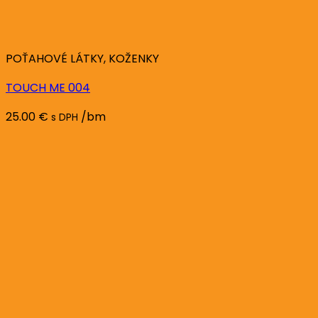
POŤAHOVÉ LÁTKY, KOŽENKY
TOUCH ME 004
25.00
€
/bm
s DPH