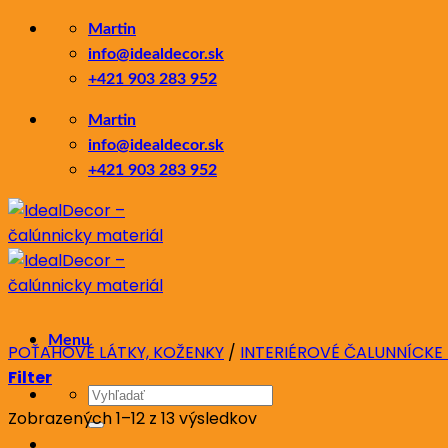
Skip
Martin
to
info@idealdecor.sk
content
+421 903 283 952
Martin
info@idealdecor.sk
+421 903 283 952
Menu
POŤAHOVÉ LÁTKY, KOŽENKY
/
INTERIÉROVÉ ČALUNNÍCKE
Filter
Hľadať:
Zoradené
Zobrazených 1–12 z 13 výsledkov
podľa