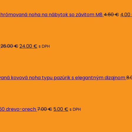
bola:
4.60 
hrómovaná noha na nábytok so závitom M8
4.60
€
4.00
Pôvodná
Aktuálna
cena
cena
bola:
je:
26.00 €.
24.00 €.
26.00
€
24.00
€
s DPH
ná kovová noha typu pazúrik s elegantným dizajnom
8.
Pôvodná
Aktuálna
cena
cena
bola:
je:
7.00 €.
5.00 €.
L50 drevo-orech
7.00
€
5.00
€
s DPH