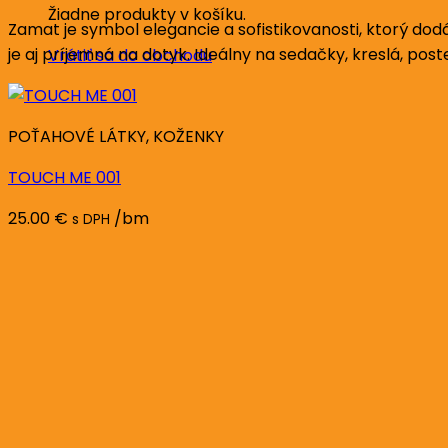
Žiadne produkty v košíku.
Zamat je symbol elegancie a sofistikovanosti, ktorý dod
je aj príjemná na dotyk. Ideálny na sedačky, kreslá, pos
Vrátiť sa do obchodu
POŤAHOVÉ LÁTKY, KOŽENKY
TOUCH ME 001
25.00
€
/bm
s DPH