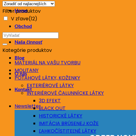
ceny:
Filter produktov
Home
od
V zľave
(12)
najnižšej
Obchod
po
Hľadať:
najvyššiu
Naša činnosť
Kategórie produktov
Blog
MATERIÁL NA VAŠU TVORBU
MOLITANY
O nás
POŤAHOVÉ LÁTKY, KOŽENKY
EXTERIÉROVÉ LÁTKY
Kontakt
INTERIÉROVÉ ČALUNNÍCKE LÁTKY
3D EFEKT
Newsletter
BLACK OUT
HISTORICKÉ LÁTKY
IMITÁCIA BRÚSENEJ KOŽE
ĽAHKOČÍSTITEĽNÉ LÁTKY