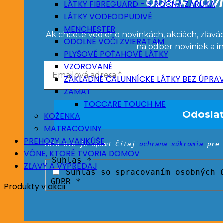
ODBER NOVI
LÁTKY FIBREGUARD - 5 ROČNÁ ZÁRUKA
LÁTKY VODEODPUDIVÉ
MENCHESTER
Ak chcete vedieť o novinkách, akciách, zľavá
ODOLNÉ VOČI ZVIERATÁM
na odber noviniek a i
PLYŠOVÉ POŤAHOVÉ LÁTKY
VZOROVANÉ
ZÁKLADNÉ ČALUNNÍCKE LÁTKY BEZ ÚPRA
ZAMAT
TOCCARE TOUCH ME
KOŽENKA
MATRACOVINY
PREHOZY A VANKÚŠE
Toto nie je spam! Čítaj
ochrana súkromia
pre 
VÔNE, KTORÉ TVORIA DOMOV
Suhlas
*
ZĽAVY A VÝPREDAJ
Súhlas so spracovaním osobných ú
GDPR *
Produkty v akcii