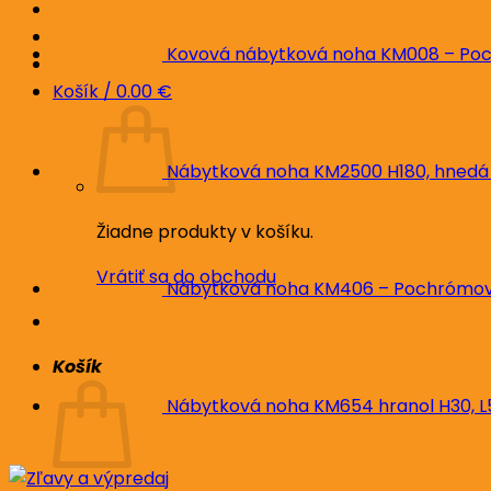
Kovová nábytková noha KM008 – Poc
Košík /
0.00
€
Nábytková noha KM2500 H180, hnedá
Žiadne produkty v košíku.
Vrátiť sa do obchodu
Nábytková noha KM406 – Pochrómova
Košík
Nábytková noha KM654 hranol H30, 