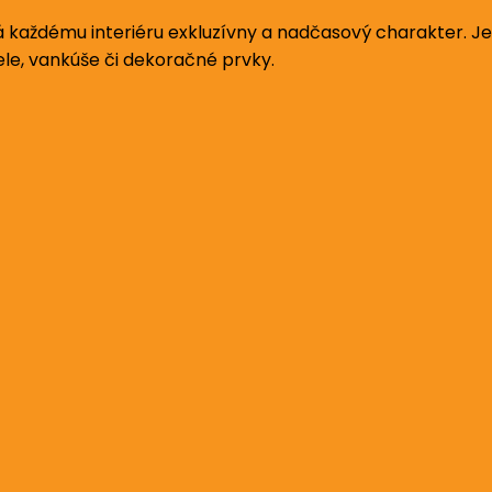
á každému interiéru exkluzívny a nadčasový charakter. Je
tele, vankúše či dekoračné prvky.