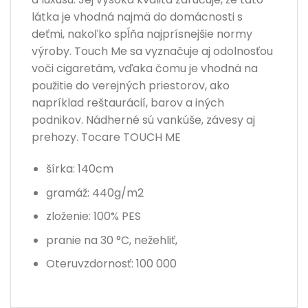
látka je vhodná najmä do domácnosti s
deťmi, nakoľko spĺňa najprísnejšie normy
výroby. Touch Me sa vyznačuje aj odolnosťou
voči cigaretám, vďaka čomu je vhodná na
použitie do verejných priestorov, ako
napríklad reštaurácií, barov a iných
podnikov. Nádherné sú vankúše, závesy aj
prehozy. Tocare TOUCH ME
šírka: 140cm
gramáž: 440g/m2
zloženie: 100% PES
pranie na 30 °C, nežehliť,
Oteruvzdornosť: 100 000