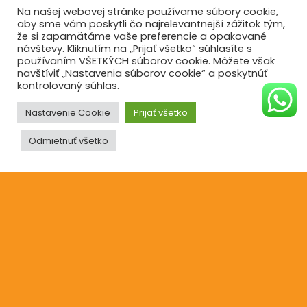
Na našej webovej stránke používame súbory cookie,
aby sme vám poskytli čo najrelevantnejší zážitok tým,
že si zapamätáme vaše preferencie a opakované
návštevy. Kliknutím na „Prijať všetko“ súhlasíte s
Informácie
používaním VŠETKÝCH súborov cookie. Môžete však
navštíviť „Nastavenia súborov cookie“ a poskytnúť
O nás
kontrolovaný súhlas.
Reklamácie
Nastavenie Cookie
Prijať všetko
Blog
Odmietnuť všetko
Kontakt
©2021
Ufonaut - Webcreation
OCHRANA OSOBNÝCH ÚDAJOV