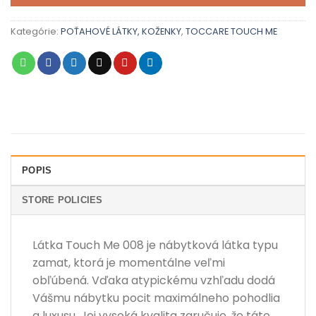
Kategórie:
POŤAHOVÉ LÁTKY, KOŽENKY
,
TOCCARE TOUCH ME
POPIS
STORE POLICIES
Látka Touch Me 008 je nábytková látka typu
zamat, ktorá je momentálne veľmi
obľúbená. Vďaka atypickému vzhľadu dodá
Vášmu nábytku pocit maximálneho pohodlia
a luxusu. Jej vysoká kvalita zaručuje, že táto