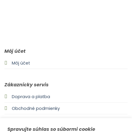
0903 283 952
info@idealdecor.sk
Môj účet
Môj účet
Zákaznícky servis
Doprava a platba
Obchodné podmienky
Odstúpenie od zmluvy
Spravujte súhlas so súbormi cookie
Zásady používania súborov cookie