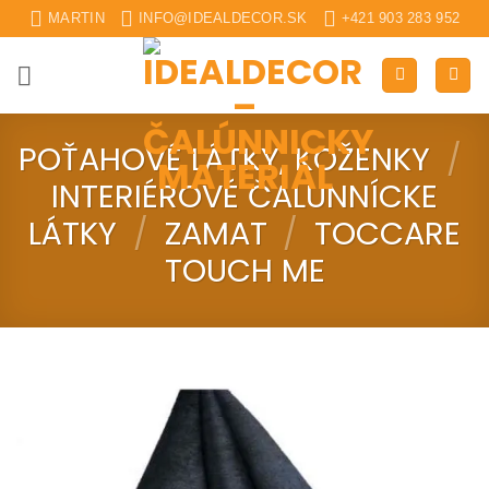
Skip
MARTIN
INFO@IDEALDECOR.SK
+421 903 283 952
to
content
POŤAHOVÉ LÁTKY, KOŽENKY
/
INTERIÉROVÉ ČALUNNÍCKE
LÁTKY
/
ZAMAT
/
TOCCARE
TOUCH ME