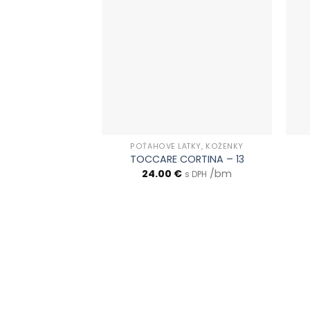
POŤAHOVÉ LÁTKY, KOŽENKY
TOCCARE CORTINA – 13
24.00
€
/bm
s DPH
0903 283 952
info@idealdecor.sk