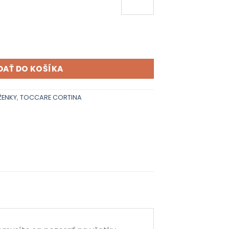
A - 03
DAŤ DO KOŠÍKA
ŽENKY
,
TOCCARE CORTINA