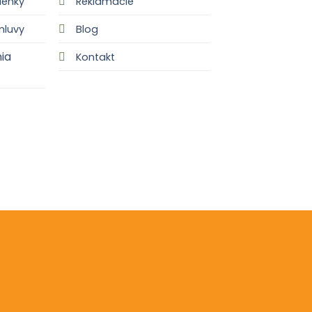
enky
Reklamácie
mluvy
Blog
ia
Kontakt
OCHRANA OSOBNÝCH ÚDALOV