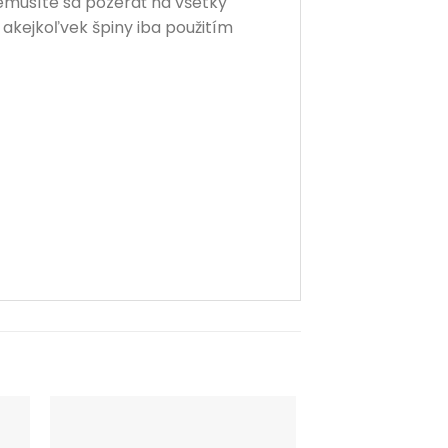
emusíte sa pozerať na všetky
 akejkoľvek špiny iba použitím