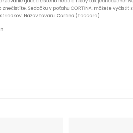
ržiavanie gauča čistého nebolo nikdy tak jednoduché! N
 znečistíte. Sedačku v poťahu CORTINA, môžete vyčistiť z
ostriedkov. Názov tovaru: Cortina (Toccare)
on