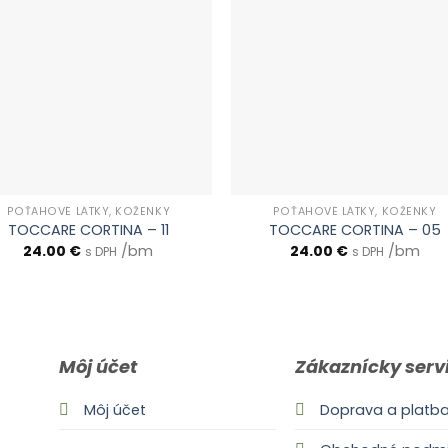
POŤAHOVÉ LÁTKY, KOŽENKY
POŤAHOVÉ LÁTKY, KOŽENKY
TOCCARE CORTINA – 11
TOCCARE CORTINA – 05
24.00
€
/bm
24.00
€
/bm
s DPH
s DPH
Môj účet
Zákaznícky serv
Môj účet
Doprava a platb