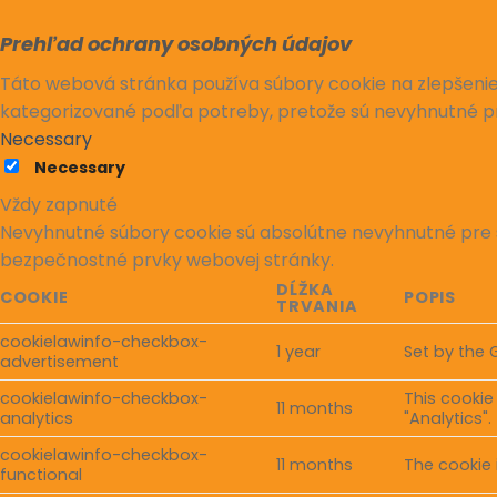
Prehľad ochrany osobných údajov
Táto webová stránka používa súbory cookie na zlepšenie 
kategorizované podľa potreby, pretože sú nevyhnutné p
Necessary
Necessary
Vždy zapnuté
Nevyhnutné súbory cookie sú absolútne nevyhnutné pre 
bezpečnostné prvky webovej stránky.
DĹŽKA
COOKIE
POPIS
TRVANIA
cookielawinfo-checkbox-
1 year
Set by the 
advertisement
cookielawinfo-checkbox-
This cookie
11 months
analytics
"Analytics".
cookielawinfo-checkbox-
11 months
The cookie 
functional