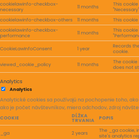
cookielawinfo-checkbox-
This cookie
11 months
necessary
"Necessary"
cookielawinfo-checkbox-others
11 months
This cookie
cookielawinfo-checkbox-
This cookie
11 months
performance
"Performan
Records the
CookieLawInfoConsent
1 year
cookie.
The cookie 
viewed_cookie_policy
11 months
does not st
Analytics
Analytics
Analytické cookies sa používajú na pochopenie toho, ako
ako je počet návštevníkov, miera odchodov, zdroj návšte
DĹŽKA
COOKIE
POPIS
TRVANIA
The _ga cookie, i
_ga
2 years
site's analytics 