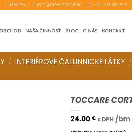
MARTIN
INFO@IDEALDECOR.SK
+421 903 283 952
OBCHOD
NAŠA ČINNOSŤ
BLOG
O NÁS
KONTAKT
KY
/
INTERIÉROVÉ ČALUNNÍCKE LÁTKY
/
TOCCARE CORT
24.00
/bm
€
s DPH