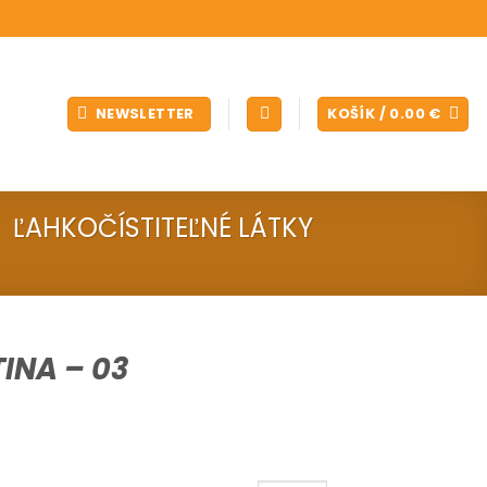
NEWSLETTER
KOŠÍK /
0.00
€
ĽAHKOČÍSTITEĽNÉ LÁTKY
INA – 03