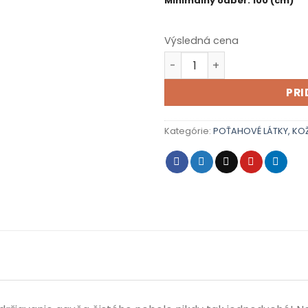
Minimálny odber: 100 (cm)
Výsledná cena
množstvo TOCCARE CORTIN
PRI
Kategórie:
POŤAHOVÉ LÁTKY, KO