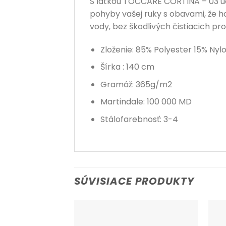
S látkou TOCCARE CORTINA – 03 ud
pohyby vašej ruky s obavami, že ho
vody, bez škodlivých čistiacich pr
Zloženie: 85% Polyester 15% Nyl
Šírka : 140 cm
Gramáž: 365g/m2
Martindale: 100 000 MD
Stálofarebnosť: 3-4
SÚVISIACE PRODUKTY