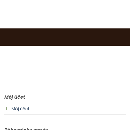
0903 283 952
info@idealdecor.sk
Môj účet
Môj účet
Zákaznícky servis