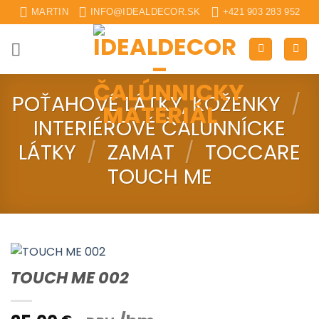
Skip
MARTIN
INFO@IDEALDECOR.SK
+421 903 283 952
to
content
POŤAHOVÉ LÁTKY, KOŽENKY
/
INTERIÉROVÉ ČALUNNÍCKE
LÁTKY
/
ZAMAT
/
TOCCARE
TOUCH ME
TOUCH ME 002