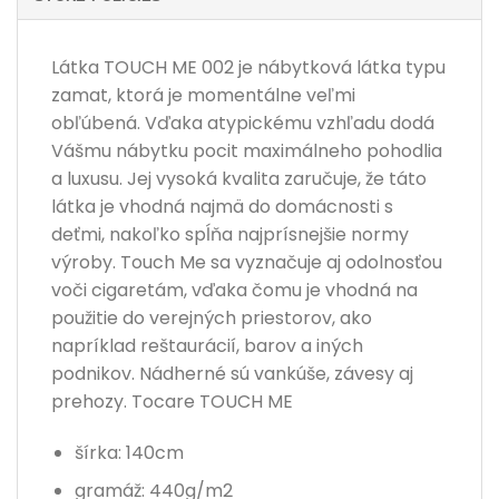
Látka TOUCH ME 002 je nábytková látka typu
zamat, ktorá je momentálne veľmi
obľúbená. Vďaka atypickému vzhľadu dodá
Vášmu nábytku pocit maximálneho pohodlia
a luxusu. Jej vysoká kvalita zaručuje, že táto
látka je vhodná najmä do domácnosti s
deťmi, nakoľko spĺňa najprísnejšie normy
výroby. Touch Me sa vyznačuje aj odolnosťou
voči cigaretám, vďaka čomu je vhodná na
použitie do verejných priestorov, ako
napríklad reštaurácií, barov a iných
podnikov. Nádherné sú vankúše, závesy aj
prehozy. Tocare TOUCH ME
šírka: 140cm
gramáž: 440g/m2