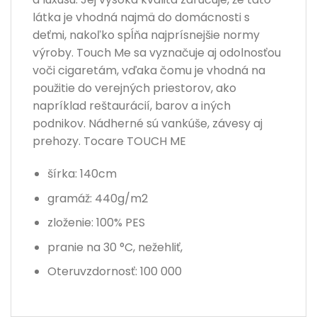
látka je vhodná najmä do domácnosti s
deťmi, nakoľko spĺňa najprísnejšie normy
výroby. Touch Me sa vyznačuje aj odolnosťou
voči cigaretám, vďaka čomu je vhodná na
použitie do verejných priestorov, ako
napríklad reštaurácií, barov a iných
podnikov. Nádherné sú vankúše, závesy aj
prehozy. Tocare TOUCH ME
šírka: 140cm
gramáž: 440g/m2
zloženie: 100% PES
pranie na 30 °C, nežehliť,
Oteruvzdornosť: 100 000