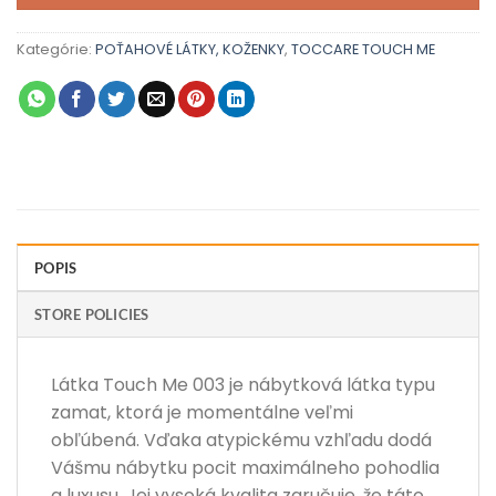
Kategórie:
POŤAHOVÉ LÁTKY, KOŽENKY
,
TOCCARE TOUCH ME
POPIS
STORE POLICIES
Látka Touch Me 003 je nábytková látka typu
zamat, ktorá je momentálne veľmi
obľúbená. Vďaka atypickému vzhľadu dodá
Vášmu nábytku pocit maximálneho pohodlia
a luxusu. Jej vysoká kvalita zaručuje, že táto