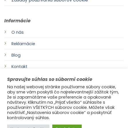
Informácie
O nás
Reklamácie
Blog
Kontakt
Spravujte súhlas so súbormi cookie
Na našej webovej stránke používame súbory cookie,
aby sme vám poskytli čo najrelevantnejší zážitok tým,
že si zapamätáme vaše preferencie a opakované
návštevy. Kliknutím na „Prijať všetko“ súhlasíte s
používaním VŠETKÝCH súborov cookie. Môžete však
navštíviť „Nastavenia súborov cookie“ a poskytnúť
©2021
Ufonaut - Webcreation
kontrolovaný súhlas.
OCHRANA OSOBNÝCH ÚDAJOV