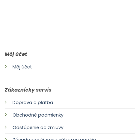
0903 283 952
info@idealdecor.sk
Môj účet
Môj účet
Zákaznícky servis
Doprava a platba
Obchodné podmienky
Odstúpenie od zmluvy
Zásady používania súborov cookie