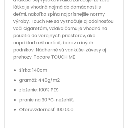
látka je vhodná najmä do domácnosti s
deťmi, nakoľko spĺňa najprísnejšie normy
výroby. Touch Me sa vyznačuje aj odolnosťou
voči cigaretám, vďaka čomu je vhodná na
použitie do verejných priestorov, ako
napríklad reštaurácií, barov a iných
podnikov. Nádherné sú vankúše, závesy aj
prehozy. Tocare TOUCH ME
šírka: 140cm
gramáž: 440g/m2
zloženie: 100% PES
pranie na 30 °C, nežehliť,
Oteruvzdornosť: 100 000