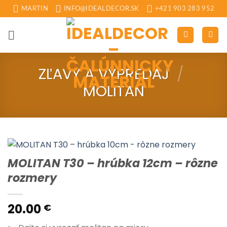
Skip
MARTIN
INFO@IDEALDECOR.SK
+421 903 283 952
to
content
ZĽAVY A VÝPREDAJ
/
MOLITAN
MOLITAN T30 – hrúbka 12cm – rôzne
rozmery
20.00
€