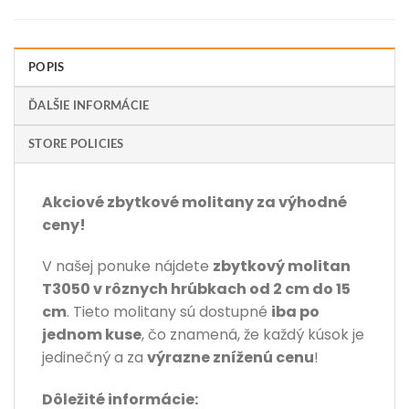
POPIS
ĎALŠIE INFORMÁCIE
STORE POLICIES
Akciové zbytkové molitany za výhodné
ceny!
V našej ponuke nájdete
zbytkový molitan
T3050 v rôznych hrúbkach od 2 cm do 15
cm
. Tieto molitany sú dostupné
iba po
jednom kuse
, čo znamená, že každý kúsok je
jedinečný a za
výrazne zníženú cenu
!
Dôležité informácie: