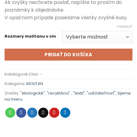
Ak zvyšky nechcete poslať, napíšte to prosím do
poznámky k objednávke.
V opačnom prípade posielame všetky zvyšné kusy.
VYMAZAŤ
Rozmery molitanu v cm
PRIDAŤ DO KOŠÍKA
Katalógové číslo:
-
Kategória:
MOLITAN
Značky:
"ekologické"
,
"recyklácia".
,
"textil"
,
"udržateľnosť"
,
šijeme
na mieru