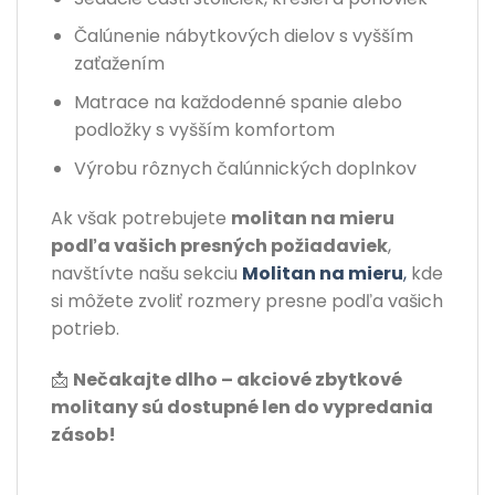
Čalúnenie nábytkových dielov s vyšším
zaťažením
Matrace na každodenné spanie alebo
podložky s vyšším komfortom
Výrobu rôznych čalúnnických doplnkov
Ak však potrebujete
molitan na mieru
podľa vašich presných požiadaviek
,
navštívte našu sekciu
Molitan na mieru
,
kde
si môžete zvoliť rozmery presne podľa vašich
potrieb.
📩
Nečakajte dlho – akciové zbytkové
molitany sú dostupné len do vypredania
zásob!