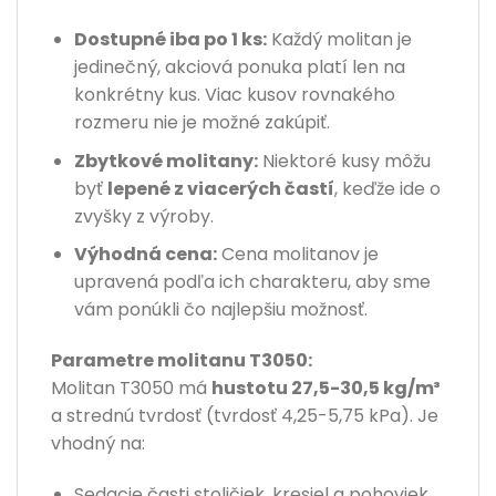
Dostupné iba po 1 ks:
Každý molitan je
jedinečný, akciová ponuka platí len na
konkrétny kus. Viac kusov rovnakého
rozmeru nie je možné zakúpiť.
Zbytkové molitany:
Niektoré kusy môžu
byť
lepené z viacerých častí
, keďže ide o
zvyšky z výroby.
Výhodná cena:
Cena molitanov je
upravená podľa ich charakteru, aby sme
vám ponúkli čo najlepšiu možnosť.
Parametre molitanu T3050:
Molitan T3050 má
hustotu 27,5-30,5 kg/m³
a strednú tvrdosť (tvrdosť 4,25-5,75 kPa). Je
vhodný na:
Sedacie časti stoličiek, kresiel a pohoviek