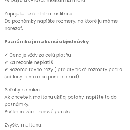
✂️ Dajte si vyrezať molitan na mieru
Kupujete celú platňu molitanu.
Do poznámky napíšte rozmery, na ktoré ju máme
narezať.
Poznámka je na konci objednávky
✔ Cena je vždy za celú platňu
✔ Za rezanie neplatíš
✔ Režeme rovné rezy ( pre atypické rozmery podľa
šablóny či nákresu pošlite email)
Poťahy na mieru:
Ak chcete k molitanu ušiť aj poťahy, napíšte to do
poznámky.
Pošleme vám cenovú ponuku.
Zvyšky molitanu: