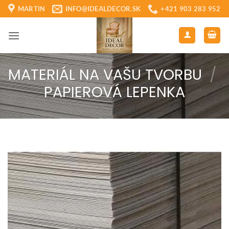
Skip
MARTIN
INFO@IDEALDECOR.SK
+421 903 283 952
to
content
MATERIÁL NA VAŠU TVORBU
/
PAPIEROVÁ LEPENKA