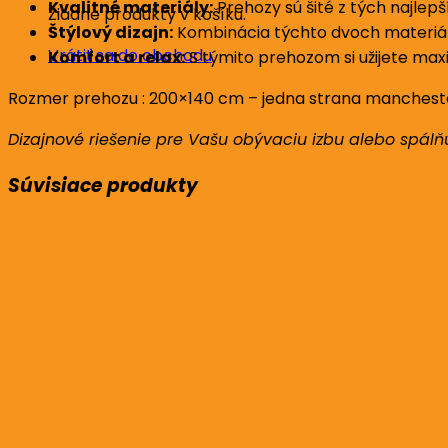
Kvalitné materiály:
Prehozy sú šité z tých najlep
Žiadne produkty v košíku.
Štýlový dizajn:
Kombinácia týchto dvoch materiál
Vrátiť sa do obchodu
Komfort a relax:
S týmito prehozom si užijete maxi
Rozmer prehozu : 200×140 cm – jedna strana manchest
Dizajnové riešenie pre Vašu obývaciu izbu alebo spálňu,
Súvisiace produkty