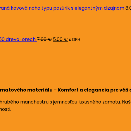
ná kovová noha typu pazúrik s elegantným dizajnom
8.
Pôvodná
Aktuálna
cena
cena
bola:
je:
7.00 €.
5.00 €.
L50 drevo-orech
7.00
€
5.00
€
s DPH
amatového materiálu – Komfort a elegancia pre vá
 hrubého manchestru s jemnosťou luxusného zamatu. Naša 
osti.