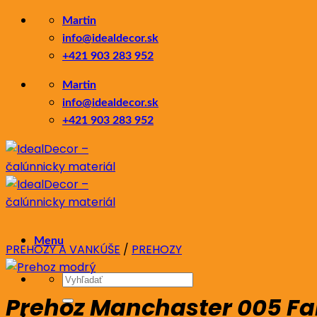
Skip
Martin
to
info@idealdecor.sk
content
+421 903 283 952
Martin
info@idealdecor.sk
+421 903 283 952
Menu
PREHOZY A VANKÚŠE
/
PREHOZY
Hľadať:
Prehoz Manchaster 005 F