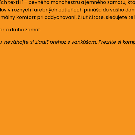
ších textílií – pevného manchestru a jemného zamatu, ktor
ov v rôznych farebných odtieňoch prináša do vášho do
málny komfort pri oddychovaní, či už čítate, sledujete tel
er a druhá zamat.
 neváhajte si zladiť prehoz s vankúšom. Prezrite si kompl