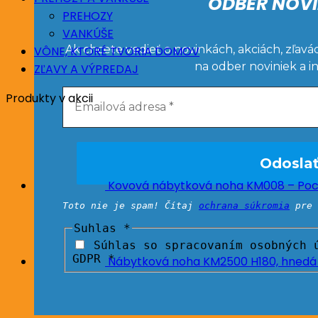
ODBER NOVI
PREHOZY
VANKÚŠE
Ak chcete vedieť o novinkách, akciách, zľavá
VÔNE, KTORÉ TVORIA DOMOV
na odber noviniek a i
ZĽAVY A VÝPREDAJ
Produkty v akcii
Kovová nábytková noha KM008 – Poc
Toto nie je spam! Čítaj
ochrana súkromia
pre 
Suhlas
*
Súhlas so spracovaním osobných ú
GDPR *
Nábytková noha KM2500 H180, hnedá