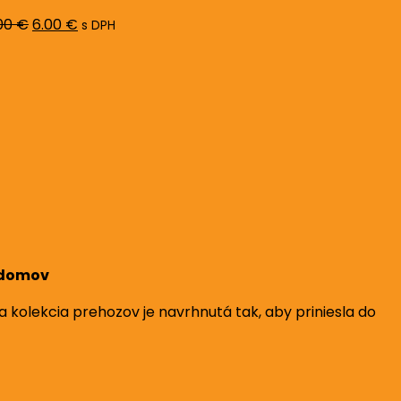
8.00 €.
6.00 €.
00
€
6.00
€
s DPH
š domov
kolekcia prehozov je navrhnutá tak, aby priniesla do