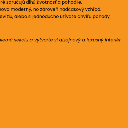
é zaručujú dlhú životnosť a pohodlie.
mova moderný, no zároveň nadčasový vzhľad.
evíziu, alebo si jednoducho užívate chvíľu pohody.
etnú sekciu a vytvorte si dizajnový a luxusný interiér.