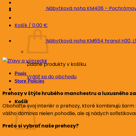
Nábytková noha KM406 – Pochrómova
Košík /
0.00
€
Nábytková noha KM654 hranol H30, 
Žiadne produkty v košíku.
Popis
Vrátiť sa do obchodu
Store Policies
Prehozy v štýle hrubého manchestru a luxusného z
Košík
Obohaťte svoj interiér o prehozy, ktoré kombinujú šarm
vášho domova nielen pohodlie, ale aj nádych sofistikovan
Prečo si vybrať naše prehozy?